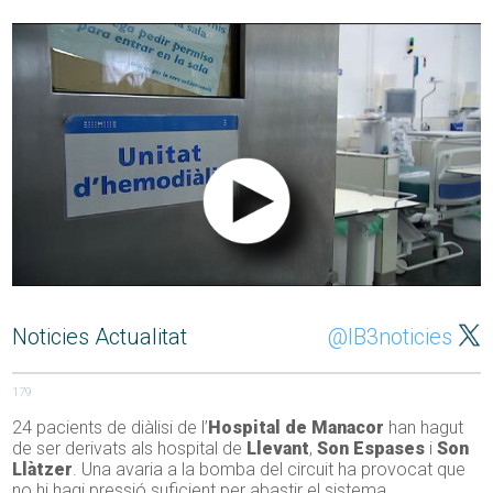
Noticies Actualitat
@IB3noticies
179
24 pacients de diàlisi de l’
Hospital de Manacor
han hagut
de ser derivats als hospital de
Llevant
,
Son
Espases
i
Son
Llàtzer
. Una avaria a la bomba del circuit ha provocat que
no hi hagi pressió suficient per abastir el sistema.