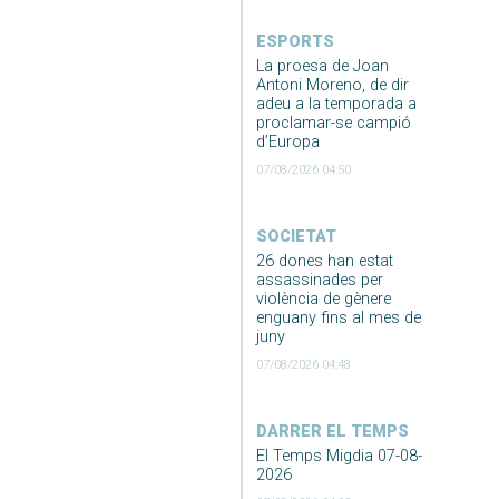
ESPORTS
La proesa de Joan
Antoni Moreno, de dir
adeu a la temporada a
proclamar-se campió
d’Europa
07/08/2026 04:50
SOCIETAT
26 dones han estat
assassinades per
violència de gènere
enguany fins al mes de
juny
07/08/2026 04:48
DARRER EL TEMPS
El Temps Migdia 07-08-
2026