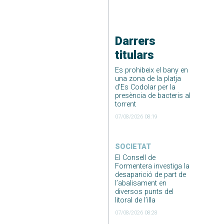
Darrers
titulars
Es prohibeix el bany en
una zona de la platja
d’Es Codolar per la
presència de bacteris al
torrent
07/08/2026 08:19
SOCIETAT
El Consell de
Formentera investiga la
desaparició de part de
l’abalisament en
diversos punts del
litoral de l’illa
07/08/2026 08:28