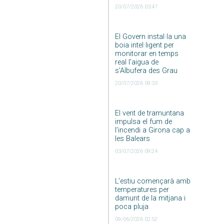
20/07/2026 03:47
El Govern instal·la una
boia intel·ligent per
monitorar en temps
real l’aigua de
s’Albufera des Grau
20/07/2026 09:33
El vent de tramuntana
impulsa el fum de
l’incendi a Girona cap a
les Balears
03/07/2026 09:24
L’estiu començarà amb
temperatures per
damunt de la mitjana i
poca pluja
09/06/2026 02:52