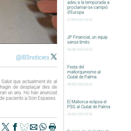
adeu a la temporada a
proclamar-se campió
d’Europa
07/08/2026 04:50
JP Financial, un equip
sense límits
06/08/2026 05:54
@IB3noticies
Festa del
mallorquinisme al
Ciutat de Palma
 Salut que actualment és al
06/08/2026 05:50
s’hagin de desplaçar des de
ran un any. Ho han anunciat
at de pacients a Son Espases.
El Mallorca eclipsa el
PSG al Ciutat de Palma
06/08/2026 05:36