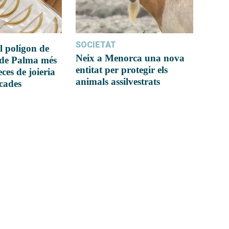
SOCIETAT
l polígon de
Neix a Menorca una nova
 de Palma més
entitat per protegir els
ces de joieria
animals assilvestrats
icades