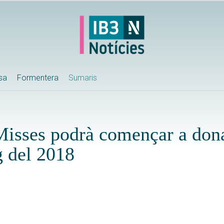
ssa
Formentera
Sumaris
Misses podrà començar a dona
g del 2018