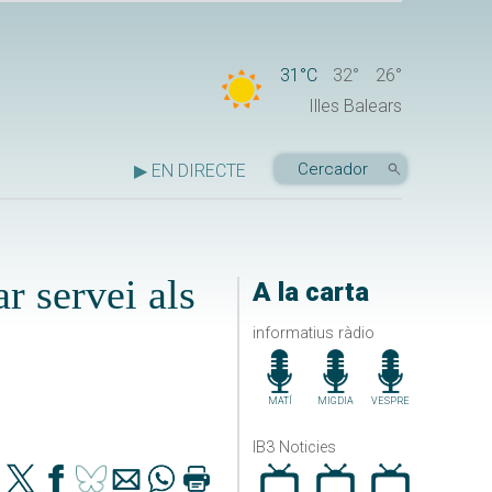
31°C
32°
26°
Illes Balears
▶ EN DIRECTE
r servei als
A la carta
informatius ràdio
MATÍ
MIGDIA
VESPRE
IB3 Noticies