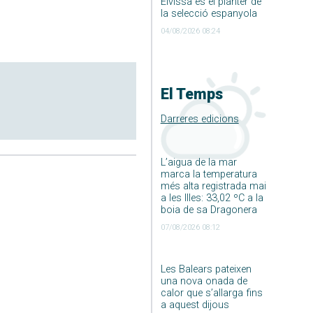
Eivissa és el planter de
la selecció espanyola
04/08/2026 08:24
El Temps
Darreres edicions
L’aigua de la mar
marca la temperatura
més alta registrada mai
a les Illes: 33,02 ºC a la
boia de sa Dragonera
07/08/2026 08:12
Les Balears pateixen
una nova onada de
calor que s’allarga fins
a aquest dijous