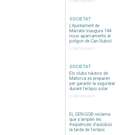
07/08/2026 04:05
SOCIETAT
L’Ajuntament de
Marratxí inaugura 144
nous aparcaments al
polígon de Can Rubiol
07/08/2026 04:27
SOCIETAT
Els clubs nàutics de
Mallorca es preparen
per garantir la seguretat
durant l’eclipsi solar
07/08/2026 04:42
EL GEN-GOB reclama
que s’ampliïn les
freqüències d’autobús
la tarda de l’eclipsi