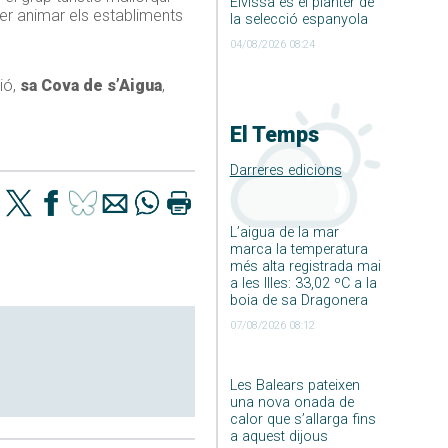
Eivissa és el planter de
 per animar els establiments
la selecció espanyola
04/08/2026 08:24
ió,
sa Cova de s’Aigua
,
El Temps
Darreres edicions
L’aigua de la mar
marca la temperatura
més alta registrada mai
a les Illes: 33,02 ºC a la
boia de sa Dragonera
07/08/2026 08:12
Les Balears pateixen
una nova onada de
calor que s’allarga fins
a aquest dijous