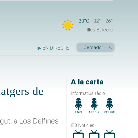
30°C
32°
26°
Illes Balears
▶ EN DIRECTE
A la carta
iatgers de
informatius ràdio
MATÍ
MIGDIA
VESPRE
gut, a Los Delfines
IB3 Noticies