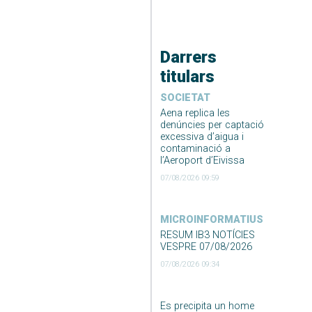
Darrers
titulars
SOCIETAT
Aena replica les
denúncies per captació
excessiva d’aigua i
contaminació a
l’Aeroport d’Eivissa
07/08/2026 09:59
MICROINFORMATIUS
RESUM IB3 NOTÍCIES
VESPRE 07/08/2026
07/08/2026 09:34
Es precipita un home