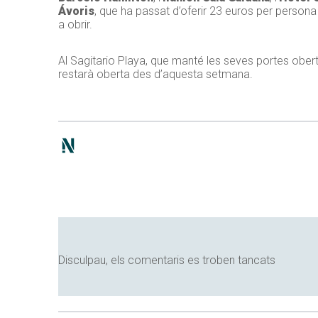
Ávoris
, que ha passat d’oferir 23 euros per persona 
a obrir.
Al Sagitario Playa, que manté les seves portes oberte
restarà oberta des d’aquesta setmana.
Disculpau, els comentaris es troben tancats