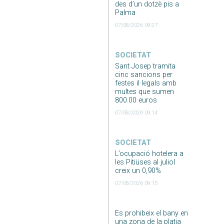
des d’un dotzè pis a
Palma
07/08/2026 09:27
SOCIETAT
Sant Josep tramita
cinc sancions per
festes il·legals amb
multes que sumen
800.00 euros
07/08/2026 09:14
SOCIETAT
L’ocupació hotelera a
les Pitiüses al juliol
creix un 0,90%
07/08/2026 09:15
Es prohibeix el bany en
una zona de la platja