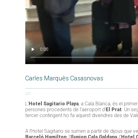
Carles Marquès Casasnovas
207
L’
Hotel Sagitario Playa
, a Cala Blanca, és el primer
persones procedents de l’aeroport d’
El Prat
. Un se
tercer contingent ho fa aquest divendres des de València
A l’Hotel Sagitario se sumen a partir de dijous que 
Barceló Hamilton
, l’
Ilunion Cala Galdana
, l’
Hotel 