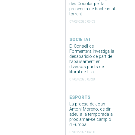
des Codolar per la
presència de bacteris al
torrent
07/08/2026 09:03
SOCIETAT
El Consell de
Formentera investiga la
desaparició de part de
l’abalisament en
diversos punts del
litoral de l’illa
07/08/2026 08:28
ESPORTS
La proesa de Joan
Antoni Moreno, de dir
adeu a la temporada a
proclamar-se campió
d’Europa
07/08/2026 04:50