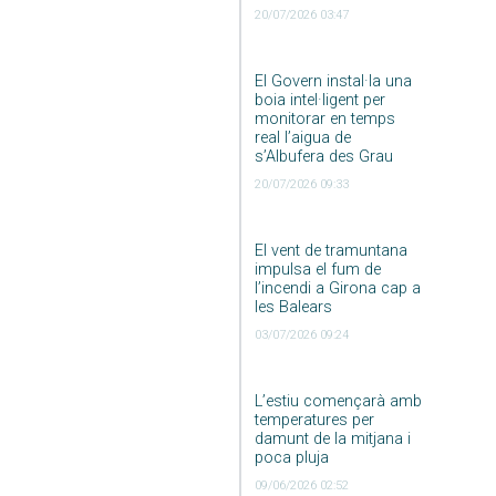
20/07/2026 03:47
El Govern instal·la una
boia intel·ligent per
monitorar en temps
real l’aigua de
s’Albufera des Grau
20/07/2026 09:33
El vent de tramuntana
impulsa el fum de
l’incendi a Girona cap a
les Balears
03/07/2026 09:24
L’estiu començarà amb
temperatures per
damunt de la mitjana i
poca pluja
09/06/2026 02:52