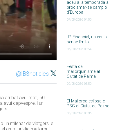
adeu a la temporada a
proclamar-se campió
d’Europa
07/08/2026 04:50
JP Financial, un equip
sense límits
06/08/2026 05:54
Festa del
mallorquinisme al
@IB3noticies
Ciutat de Palma
06/08/2026 05:50
ha arribat avui matí, 50
El Mallorca eclipsa el
a avui capvespre, i un
PSG al Ciutat de Palma
gers.
06/08/2026 05:36
ep un milenar de viatgers, el
l grup turístic mallorquí