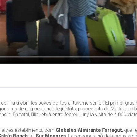
 de l’illa a obrir les seves portes al turisme sènior. El primer grup 
gon grup de mig centenar de jubilats, procedents de Madrid, arrib
. En total, l’illa rebrà entre febrer i juny la visita de 4.000 viat
ve altres establiments, com
Globales Almirante Farragut
, que r
Cala’n Bosch
i el
Sur Menorca
. La renegociació dels preus amb e