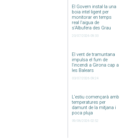
El Govern instal·la una
boia intel·ligent per
monitorar en temps
real l’aigua de
s’Albufera des Grau
20/07/2026 09:33
El vent de tramuntana
impulsa el fum de
l’incendi a Girona cap a
les Balears
03/07/2026 09:24
L’estiu començarà amb
temperatures per
damunt de la mitjana i
poca pluja
09/06/2026 02:52