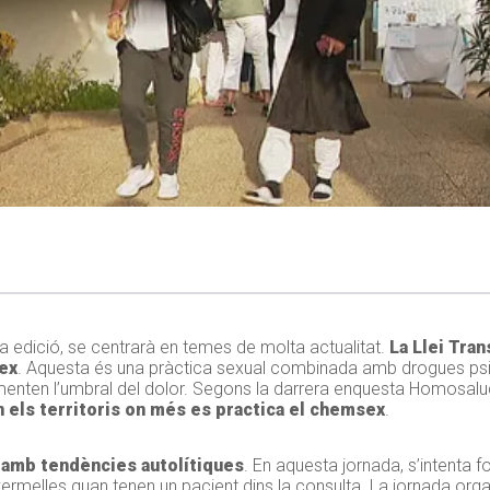
a edició, se centrarà en temes de molta actualitat.
La Llei Tran
ex
. Aquesta és una pràctica sexual combinada amb drogues ps
ugmenten l’umbral del dolor. Segons la darrera enquesta Homosal
 els territoris on més es practica el chemsex
.
 amb tendències autolítiques
. En aquesta jornada, s’intenta 
ermelles quan tenen un pacient dins la consulta. La jornada orga