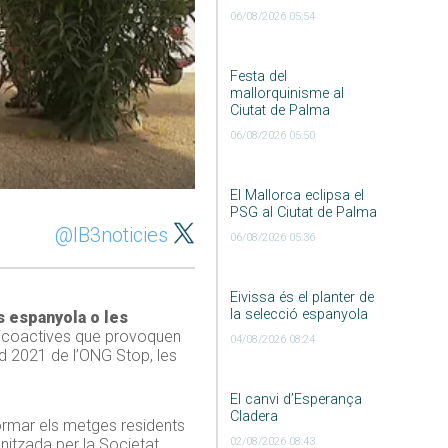
06/08/2026 05:54
Festa del
mallorquinisme al
Ciutat de Palma
06/08/2026 05:50
El Mallorca eclipsa el
PSG al Ciutat de Palma
@IB3noticies
06/08/2026 05:36
Eivissa és el planter de
la selecció espanyola
s espanyola o les
icoactives que provoquen
04/08/2026 08:24
ud 2021 de l’ONG Stop, les
El canvi d’Esperança
Cladera
formar els metges residents
02/08/2026 08:43
nitzada per la Societat