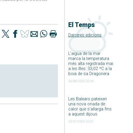
El Temps
Darreres edicions
L’aigua de la mar
marca la temperatura
més alta registrada mai
a les Illes: 33,02 ºC a la
boia de sa Dragonera
06/08/2026 02:44
Les Balears pateixen
una nova onada de
calor que s’allarga fins
a aquest dijous
20/07/2026 03:47