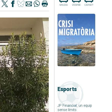
MIGDIA
VESPRE
CAP.SET
Esports
JP Financial, un equip
sense límits