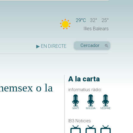
29°C
32°
25°
Illes Balears
▶ EN DIRECTE
A la carta
chemsex o la
informatius ràdio
MATÍ
MIGDIA
VESPRE
IB3 Noticies