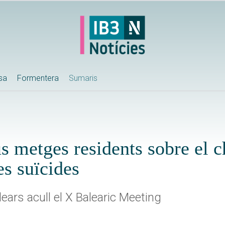
ssa
Formentera
Sumaris
s metges residents sobre el 
es suïcides
lears acull el X Balearic Meeting