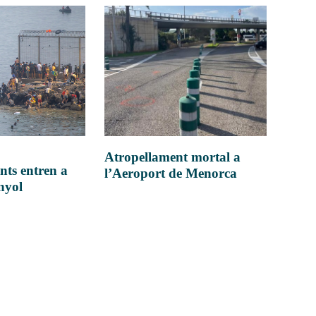
Atropellament mortal a
nts entren a
l’Aeroport de Menorca
anyol