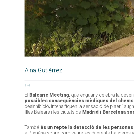
Aina Gutiérrez
174
El
Balearic Meeting
, que enguany celebra la desen
possibles conseqüències mèdiques del chems
desinhibició, intensifiquen la sensació de plaer i a
Illes Balears i les ciutats de
Madrid i Barcelona són
També
és un repte la detecció de les persones
a Primària sobre com veure les diferents banderes v