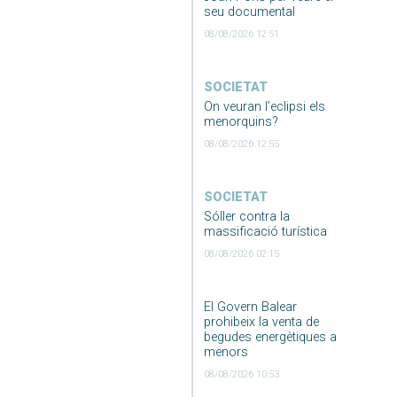
seu documental
08/08/2026 12:51
SOCIETAT
On veuran l’eclipsi els
menorquins?
08/08/2026 12:55
SOCIETAT
Sóller contra la
massificació turística
08/08/2026 02:15
El Govern Balear
prohibeix la venta de
begudes energètiques a
menors
08/08/2026 10:53