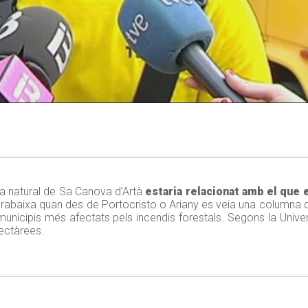
ea natural de Sa Canova d’Artà
estaria relacionat amb el que 
horabaixa quan des de Portocristo o Ariany es veia una columna 
unicipis més afectats pels incendis forestals. Segons la Univers
hectàrees.