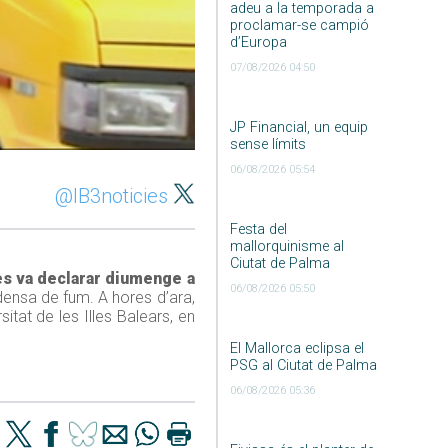
adeu a la temporada a
proclamar-se campió
d’Europa
07/08/2026 04:50
JP Financial, un equip
sense límits
06/08/2026 05:54
@IB3noticies
Festa del
mallorquinisme al
Ciutat de Palma
es va declarar diumenge a
06/08/2026 05:50
densa de fum. A hores d’ara,
itat de les Illes Balears, en
El Mallorca eclipsa el
PSG al Ciutat de Palma
06/08/2026 05:36