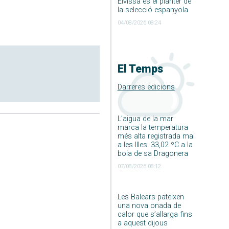
Eivissa és el planter de
la selecció espanyola
04/08/2026 08:24
El Temps
Darreres edicions
L’aigua de la mar
marca la temperatura
més alta registrada mai
a les Illes: 33,02 ºC a la
boia de sa Dragonera
07/08/2026 08:12
Les Balears pateixen
una nova onada de
calor que s’allarga fins
a aquest dijous