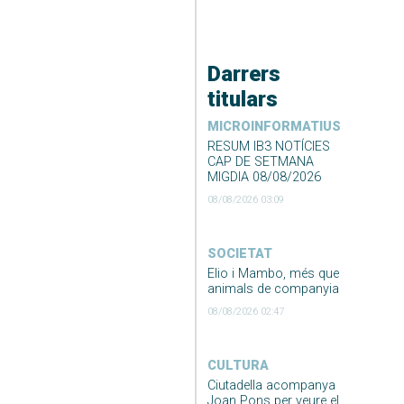
Darrers
titulars
MICROINFORMATIUS
RESUM IB3 NOTÍCIES
CAP DE SETMANA
MIGDIA 08/08/2026
08/08/2026 03:09
SOCIETAT
Elio i Mambo, més que
animals de companyia
08/08/2026 02:47
CULTURA
Ciutadella acompanya
Joan Pons per veure el