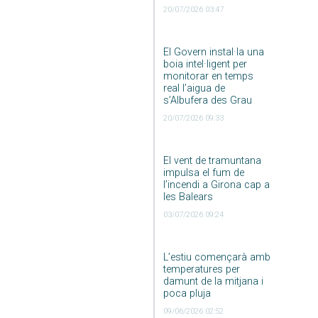
20/07/2026 03:47
El Govern instal·la una
boia intel·ligent per
monitorar en temps
real l’aigua de
s’Albufera des Grau
20/07/2026 09:33
El vent de tramuntana
impulsa el fum de
l’incendi a Girona cap a
les Balears
03/07/2026 09:24
L’estiu començarà amb
temperatures per
damunt de la mitjana i
poca pluja
09/06/2026 02:52