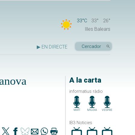
33°C
33°
26°
Illes Balears
▶ EN DIRECTE
Canova
A la carta
informatius ràdio
MATÍ
MIGDIA
VESPRE
IB3 Noticies