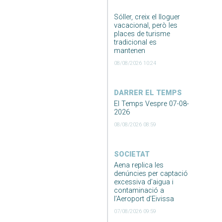
Sóller, creix el lloguer
vacacional, però les
places de turisme
tradicional es
mantenen
08/08/2026 10:24
DARRER EL TEMPS
El Temps Vespre 07-08-
2026
08/08/2026 08:59
SOCIETAT
Aena replica les
denúncies per captació
excessiva d’aigua i
contaminació a
l’Aeroport d’Eivissa
07/08/2026 09:59