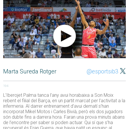
Marta Sureda Rotger
@esportsib3
194
L’Iberojet Palma tanca l’any avui horabaixa a Son Moix
rebent el filial del Barça, en un partit marcat per l’activitat a la
infermeria. Al darrer entrenament d’avui dematí s’han
incorporat Mikel Motos i Carles Bivià, però els dos jugadors
són dubte fins a darrera hora. Faran una prova minuts abans
de l’encontre per saber si poden actuar. Qui sí que s’ha
recuperat és Fran Guerra, que havia patit un esquinç al