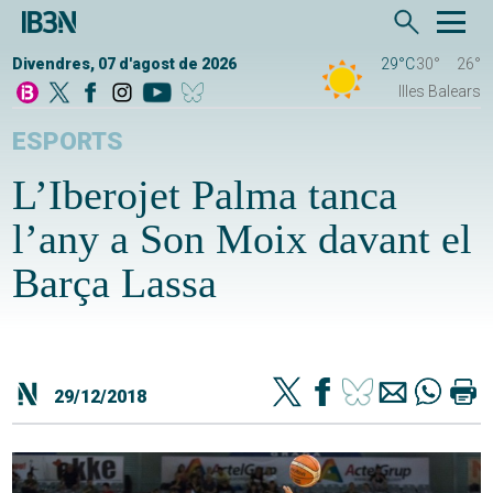
Divendres, 07 d'agost de 2026
29°C
30°
26°
Illes Balears
ESPORTS
L’Iberojet Palma tanca
l’any a Son Moix davant el
Barça Lassa
29/12/2018