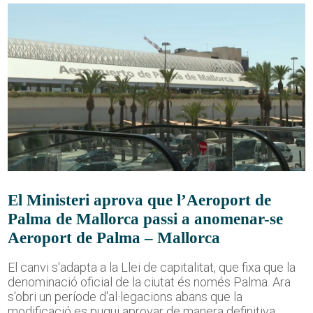
El Ministeri aprova que l’Aeroport de
Palma de Mallorca passi a anomenar-se
Aeroport de Palma – Mallorca
El canvi s'adapta a la Llei de capitalitat, que fixa que la
denominació oficial de la ciutat és només Palma. Ara
s'obri un període d'al·legacions abans que la
modificació es pugui aprovar de manera definitiva.