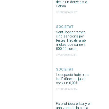
des d’un dotzè pis a
Palma
07/08/2026 09:27
SOCIETAT
Sant Josep tramita
cinc sancions per
festes il·legals amb
multes que sumen
800.00 euros
07/08/2026 09:14
SOCIETAT
L’ocupació hotelera a
les Pitiüses al juliol
creix un 0,90%
07/08/2026 09:15
Es prohibeix el bany en
una zona de la platja