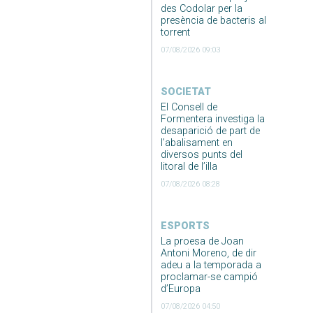
des Codolar per la
presència de bacteris al
torrent
07/08/2026 09:03
SOCIETAT
El Consell de
Formentera investiga la
desaparició de part de
l’abalisament en
diversos punts del
litoral de l’illa
07/08/2026 08:28
ESPORTS
La proesa de Joan
Antoni Moreno, de dir
adeu a la temporada a
proclamar-se campió
d’Europa
07/08/2026 04:50