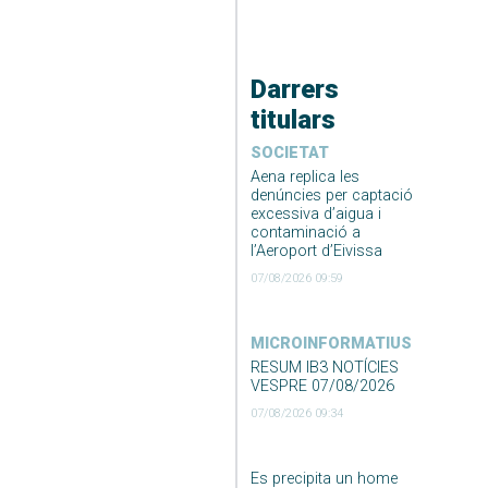
Darrers
titulars
SOCIETAT
Aena replica les
denúncies per captació
excessiva d’aigua i
contaminació a
l’Aeroport d’Eivissa
07/08/2026 09:59
MICROINFORMATIUS
RESUM IB3 NOTÍCIES
VESPRE 07/08/2026
07/08/2026 09:34
Es precipita un home