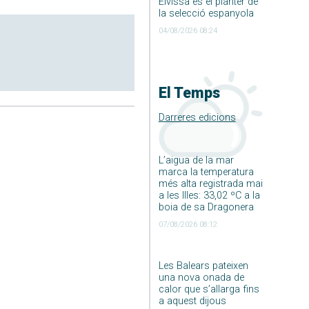
Eivissa és el planter de
la selecció espanyola
04/08/2026 08:24
El Temps
Darreres edicions
L’aigua de la mar
marca la temperatura
més alta registrada mai
a les Illes: 33,02 ºC a la
boia de sa Dragonera
07/08/2026 08:12
Les Balears pateixen
una nova onada de
calor que s’allarga fins
a aquest dijous