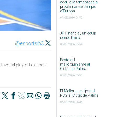
adeu a la temporada a
proclamar-se campió
d’Europa
07/08/2026 04:50
JP Financial, un equip
sense límits
@esportsib3
06/08/2026 05:54
Festa del
mallorquinisme al
 favor al play-off d’ascens
Ciutat de Palma
06/08/2026 05:50
El Mallorca eclipsa el
PSG al Ciutat de Palma
06/08/2026 05:36