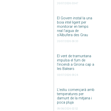
20/07/2026 03:47
El Govern instal·la una
boia intel·ligent per
monitorar en temps
real l’aigua de
s’Albufera des Grau
20/07/2026 09:33
El vent de tramuntana
impulsa el fum de
l’incendi a Girona cap a
les Balears
03/07/2026 09:24
L’estiu començarà amb
temperatures per
damunt de la mitjana i
poca pluja
09/06/2026 02:52