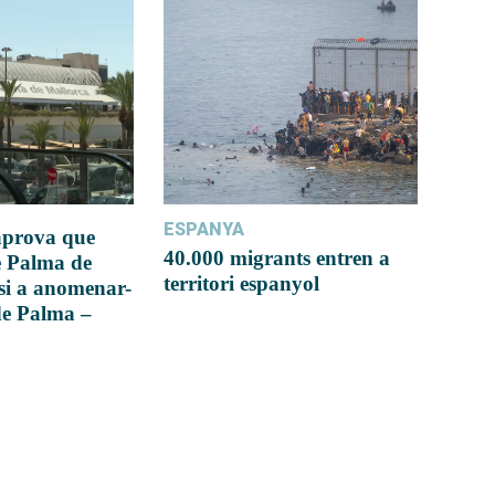
ESPANYA
 aprova que
40.000 migrants entren a
e Palma de
territori espanyol
si a anomenar-
de Palma –