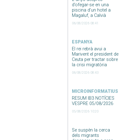
d’ofegar-se en una
piscina d’un hotel a
Magaluf, a Calvià
06/08/2026 08:41
ESPANYA
El rei rebrà avui a
Marivent el president de
Ceuta per tractar sobre
la crisi migratòria
06/08/2026 08:43
MICROINFORMATIUS
RESUM IB3 NOTÍCIES
VESPRE 05/08/2026
05/08/2026 10:20
Se suspèn la cerca
dels migrants