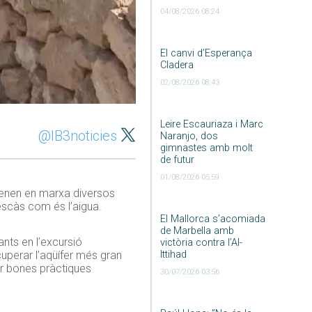
04/08/2026 08:24
El canvi d’Esperança
Cladera
02/08/2026 08:43
Leire Escauriaza i Marc
@IB3noticies
Naranjo, dos
gimnastes amb molt
de futur
01/08/2026 05:59
s tenen en marxa diversos
escàs com és l’aigua.
El Mallorca s’acomiada
de Marbella amb
ants en l’excursió
victòria contra l’Al-
Ittihad
ecuperar l’aqüífer més gran
rar bones pràctiques
30/07/2026 03:56