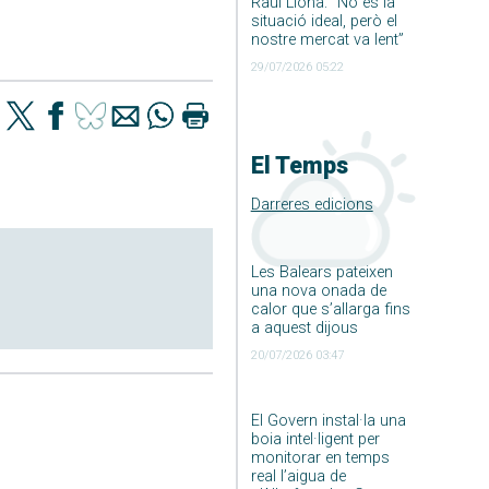
Raúl Llona: ”No és la
situació ideal, però el
nostre mercat va lent”
29/07/2026 05:22
El Temps
Darreres edicions
Les Balears pateixen
una nova onada de
calor que s’allarga fins
a aquest dijous
20/07/2026 03:47
El Govern instal·la una
boia intel·ligent per
monitorar en temps
real l’aigua de