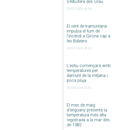
s’Albufera des Grau
20/07/2026 09:33
El vent de tramuntana
impulsa el fum de
l’incendi a Girona cap a
les Balears
03/07/2026 09:24
L’estiu començarà amb
temperatures per
damunt de la mitjana i
poca pluja
09/06/2026 02:52
El mes de maig
d’enguany presenta la
temperatura més alta
registrada a la mar des
de 1982