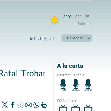
30°C
32°
25°
Illes Balears
▶ EN DIRECTE
A la carta
Rafal Trobat
informatius ràdio
MATÍ
MIGDIA
VESPRE
IB3 Noticies