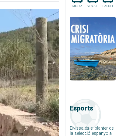
MIGDIA
VESPRE
CAP.SET
Esports
Eivissa és el planter de
la selecció espanyola