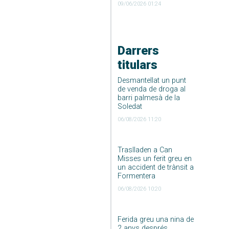
09/06/2026 01:24
Darrers
titulars
Desmantellat un punt
de venda de droga al
barri palmesà de la
Soledat
06/08/2026 11:20
Traslladen a Can
Misses un ferit greu en
un accident de trànsit a
Formentera
06/08/2026 10:20
Ferida greu una nina de
2 anys després