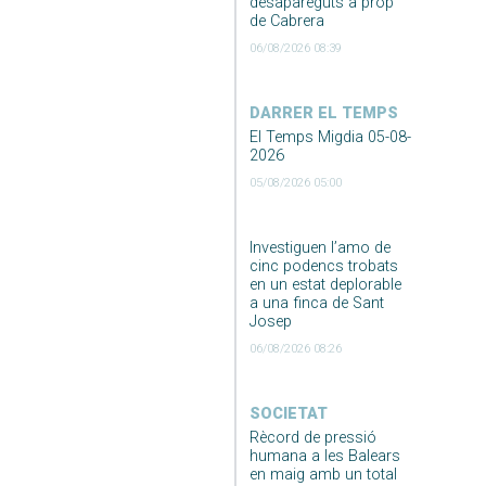
desapareguts a prop
de Cabrera
06/08/2026 08:39
DARRER EL TEMPS
El Temps Migdia 05-08-
2026
05/08/2026 05:00
Investiguen l’amo de
cinc podencs trobats
en un estat deplorable
a una finca de Sant
Josep
06/08/2026 08:26
SOCIETAT
Rècord de pressió
humana a les Balears
en maig amb un total