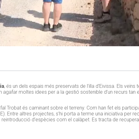
ia
, és un dels espais més preservats de l’illa d’Eivissa. Els veïn
agafar moltes idees per a la gestió sostenible d’un recurs tan 
al Trobat és caminant sobre el terreny. Com han fet els particip
E). Entre altres projectes, s’hi porta a terme una iniciativa per r
, i la reintroducció d’espècies com el calàpet. Es tracta de recupe