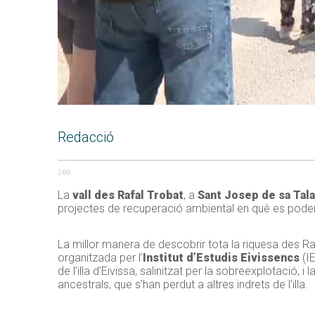
Redacció
269
La
vall des Rafal Trobat
, a
Sant Josep de sa Tala
projectes de recuperació ambiental en què es poden 
La millor manera de descobrir tota la riquesa des Raf
organitzada per l’
Institut d’Estudis Eivissencs
(IE
de l’illa d’Eivissa, salinitzat per la sobreexplotació
ancestrals, que s’han perdut a altres indrets de l’illa.