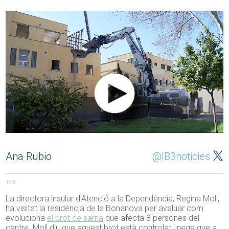
Ana Rubio
@IB3noticies
183
La directora insular d’Atenció a la Dependència, Regina Moll,
ha visitat la residència de la Bonanova per avaluar com
evoluciona
el brot de sarna
que afecta 8 persones del
centre. Moll diu que aquest brot està controlat i nega que a