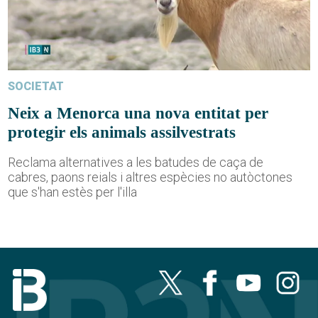
SOCIETAT
Neix a Menorca una nova entitat per
protegir els animals assilvestrats
Reclama alternatives a les batudes de caça de
cabres, paons reials i altres espècies no autòctones
que s'han estès per l'illa