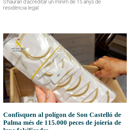
S'hauran d'acreditar un mínim de 15 anys de
residència legal
Confisquen al polígon de Son Castelló de
Palma més de 115.000 peces de joieria de