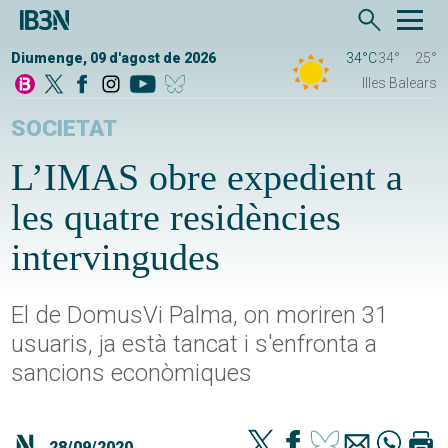
Diumenge, 09 d'agost de 2026
34°C
34°
25°
Illes Balears
SOCIETAT
L’IMAS obre expedient a
les quatre residències
intervingudes
El de DomusVi Palma, on moriren 31
usuaris, ja està tancat i s'enfronta a
sancions econòmiques
28/09/2020