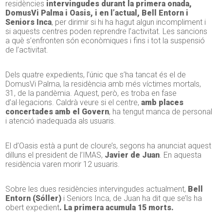
residències
intervingudes durant la primera onada,
DomusVi Palma i Oasis, i en l’actual, Bell Entorn i
Seniors Inca
, per dirimir si hi ha hagut algun incompliment i
si aquests centres poden reprendre l’activitat. Les sancions
a què s’enfronten són econòmiques i fins i tot la suspensió
de l’activitat.
Dels quatre expedients, l’únic que s’ha tancat és el de
DomusVi Palma, la residència amb més víctimes mortals,
31, de la pandèmia. Aquest, però, es troba en fase
d’al·legacions. Caldrà veure si el centre,
amb places
concertades amb el Govern
, ha tengut manca de personal
i atenció inadequada als usuaris.
El d’Oasis està a punt de cloure’s, segons ha anunciat aquest
dilluns el president de l’IMAS,
Javier de Juan
. En aquesta
residència varen morir 12 usuaris.
Sobre les dues residències intervingudes actualment,
Bell
Entorn (Sóller)
i Seniors Inca, de Juan ha dit que se’ls ha
obert expedient
. La primera acumula 15 morts.