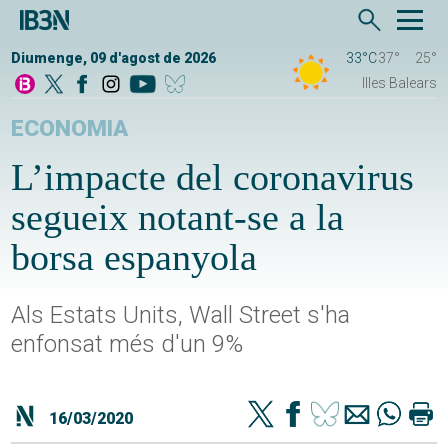
Diumenge, 09 d'agost de 2026
33°C
37°
25°
Illes Balears
ECONOMIA
L’impacte del coronavirus
segueix notant-se a la
borsa espanyola
Als Estats Units, Wall Street s'ha
enfonsat més d'un 9%
16/03/2020