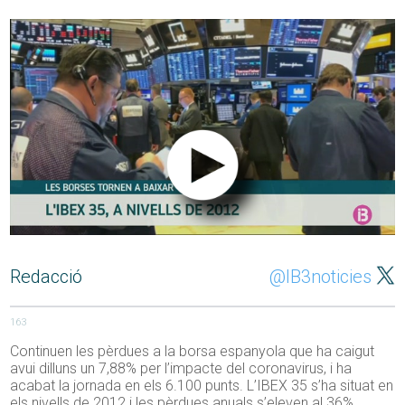
Redacció
@IB3noticies
163
Continuen les pèrdues a la borsa espanyola que ha caigut
avui dilluns un 7,88% per l’impacte del coronavirus, i ha
acabat la jornada en els 6.100 punts. L’IBEX 35 s’ha situat en
els nivells de 2012 i les pèrdues anuals s’eleven al 36%.