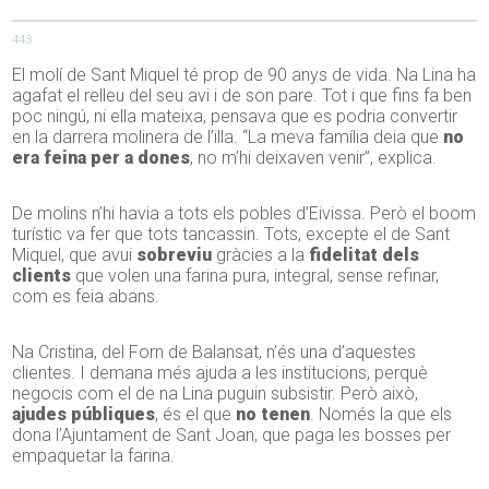
443
El molí de Sant Miquel té prop de 90 anys de vida. Na Lina ha
agafat el relleu del seu avi i de son pare. Tot i que fins fa ben
poc ningú, ni ella mateixa, pensava que es podria convertir
en la darrera molinera de l’illa. “La meva família deia que
no
era feina per a dones
, no m’hi deixaven venir”, explica.
De molins n’hi havia a tots els pobles d’Eivissa. Però el boom
turístic va fer que tots tancassin. Tots, excepte el de Sant
Miquel, que avui
sobreviu
gràcies a la
fidelitat dels
clients
que volen una farina pura, integral, sense refinar,
com es feia abans.
Na Cristina, del Forn de Balansat, n’és una d’aquestes
clientes. I demana més ajuda a les institucions, perquè
negocis com el de na Lina puguin subsistir. Però això,
ajudes públiques
, és el que
no tenen
. Només la que els
dona l’Ajuntament de Sant Joan, que paga les bosses per
empaquetar la farina.