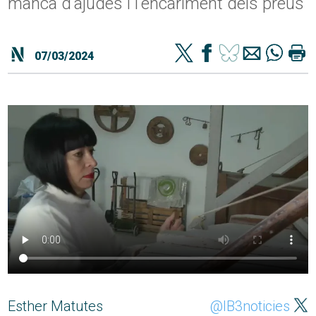
manca d'ajudes i l'encariment dels preus
07/03/2024
Esther Matutes
@IB3noticies