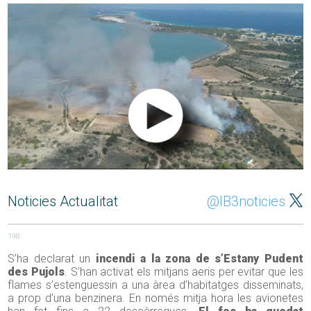
Noticies Actualitat
@IB3noticies
198
S’ha declarat un
incendi a la zona de s’Estany Pudent
des Pujols
. S’han activat els mitjans aeris per evitar que les
flames s’estenguessin a una àrea d’habitatges disseminats,
a prop d’una benzinera. En només mitja hora les avionetes