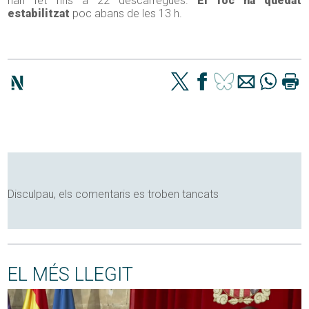
han fet fins a 22 descàrregues.
El foc ha quedat
estabilitzat
poc abans de les 13 h.
Disculpau, els comentaris es troben tancats
EL MÉS LLEGIT