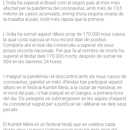
L’Índia ha superat el Brasil com el segon país al món més
afectat per la pandèmia del coronavirus, amb més de 13,5
milions de casos acumulats, enmig d’una segona onada de
la malaltia al país, molt més ràpida que la primera.
L’Índia ha sumat aquest dilluns prop de 170.000 nous casos,
la qual cosa suposa un nou rècord diari de positius.
Completa així el sisè dia consecutiu a superar els seus
propis rècords nacionals. Pel que fa al nombre de morts ha
superat el llindar dels 170.000 morts, després de sumar-ne
904 en les darreres 24 hores.
I malgrat la pandèmia i el descontrol amb els nous casos de
coronavirus, gairebé un milió d’hindús han participat aquest
dilluns en el festival Kumbh Mela, a la ciutat de Haridwar, en
el nord del país, i s’han banyat en el Ganges, a primera hora
del dia. Els pelegrins se submergeixen en les aigües d’aquest
riu considerat sagrat per a purificar-se i alliberar-se dels seus
pecats.
El Kumbh Mela és un festival hindú que se celebra cada
dotze anys i suposa l’aglomeració popular més gran del