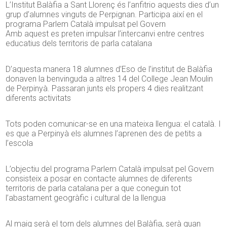
L’Institut Balàfia a Sant Llorenç és l’anfitrio aquests dies d’un
grup d’alumnes vinguts de Perpignan. Participa així en el
programa Parlem Català impulsat pel Govern
Amb aquest es preten impulsar l’intercanvi entre centres
educatius dels territoris de parla catalana
D’aquesta manera 18 alumnes d’Eso de l’institut de Balàfia
donaven la benvinguda a altres 14 del College Jean Moulin
de Perpinyà. Passaran junts els propers 4 dies realitzant
diferents activitats
Tots poden comunicar-se en una mateixa llengua: el català. I
es que a Perpinyà els alumnes l’aprenen des de petits a
l’escola
L’objectiu del programa Parlem Català impulsat pel Govern
consisteix a posar en contacte alumnes de diferents
territoris de parla catalana per a que coneguin tot
l’abastament geogràfic i cultural de la llengua
Al maig serà el torn dels alumnes del Balàfia, serà quan