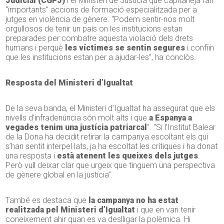
Judicial (CGPJ)
i el Ministeri de Justícia que capitaneja fan
“importants” accions de formació especialitzada per a
jutges en violència de gènere. “Podem sentir-nos molt
orgullosos de tenir un país on les institucions estan
preparades per combatre aquesta violació dels drets
humans i perquè
les víctimes se sentin segures
i confiïn
que les institucions estan per a ajudar-les”, ha conclòs.
Resposta del Ministeri d’Igualtat
De la seva banda, el Ministeri d’Igualtat ha assegurat que els
nivells d’infradenúncia són molt alts i que
a Espanya a
vegades tenim una justícia patriarcal
“. “Si l’Institut Balear
de la Dona ha decidit retirar la campanya escoltant els qui
s’han sentit interpel·lats, ja ha escoltat les crítiques i ha donat
una resposta i
està atenent les queixes dels jutges
.
Però vull deixar clar que urgeix que tinguem una perspectiva
de gènere global en la justícia”.
També es destaca que
la campanya no ha estat
realitzada pel Ministeri d’Igualtat
i que en van tenir
coneixement ahir quan es va deslligar la polèmica. Hi