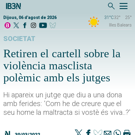
Dijous, 06 d'agost de 2026
31°C
32°
25°
Illes Balears
SOCIETAT
Retiren el cartell sobre la
violència masclista
polèmic amb els jutges
Hi apareix un jutge que diu a una dona
amb ferides: 'Com he de creure que el
seu home la maltracta si vostè és viva..?'
30/03/2022