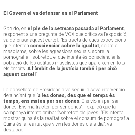
El Govern el va defensar en el Parlament
Garrido, en
el ple de la setmana passada al Parlament
,
responent a una pregunta de VOX que criticava l’exposició,
va defensar aquest cartell. “Es tracta de dues exposicions
que intenten
conscienciar sobre la igualtat
, sobre el
masclisme, sobre les agressions sexuals, sobre la
pornografia i, sobretot, el que intenta és conscienciar la
població de les actituds masclistes que apareixen en tots
els àmbits.
A l’àmbit de la justícia també i per això
aquest cartell
“.
La consellera de Presidència va seguir la seva intervenció
denunciant que “
a les dones, des que el temps és
temps, ens maten per ser dones
. Ens violen per ser
dones. Ens maltracten per ser dones”, i explicà que la
campanya intenta arribar “sobretot” als joves. “Els intenta
mostrar quina és la realitat sobre el consum de pornografia.
Quina és la realitat que vivim les dones dia a dia”, va
destacar.