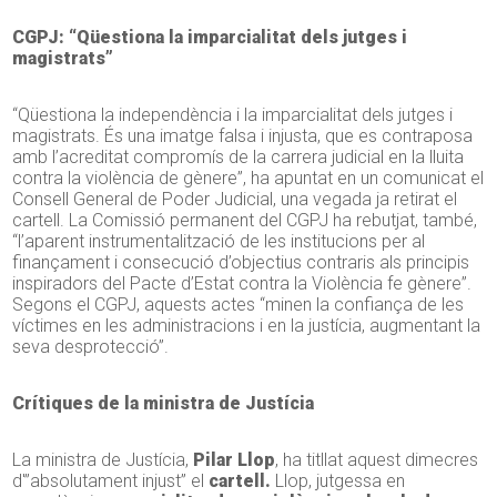
CGPJ: “Qüestiona la imparcialitat dels jutges i
magistrats”
“Qüestiona la independència i la imparcialitat dels jutges i
magistrats. És una imatge falsa i injusta, que es contraposa
amb l’acreditat compromís de la carrera judicial en la lluita
contra la violència de gènere”, ha apuntat en un comunicat el
Consell General de Poder Judicial, una vegada ja retirat el
cartell.
La Comissió permanent del CGPJ ha rebutjat, també,
“l’aparent instrumentalització de les institucions per al
finançament i consecució d’objectius contraris als principis
inspiradors del Pacte d’Estat contra la Violència fe gènere”.
Segons el CGPJ, aquests actes “minen la confiança de les
víctimes en les administracions i en la justícia, augmentant la
seva desprotecció”.
Crítiques de la ministra de Justícia
La ministra de Justícia,
Pilar Llop
, ha titllat aquest dimecres
d'”absolutament injust” el
cartell.
Llop, jutgessa en