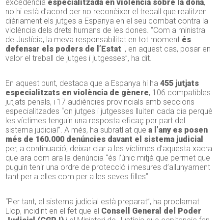
excedència
especialitzada en violència sobre la dona
,
no hi està d’acord per no reconèixer el treball que realitzen
diàriament els jutges a Espanya en el seu combat contra la
violència dels drets humans de les dones. “Com a ministra
de Justícia, la meva responsabilitat en tot moment
és
defensar els poders de l’Estat
i, en aquest cas, posar en
valor el treball de jutges i jutgesses”, ha dit.
En aquest punt, destaca que a Espanya hi ha
455 jutjats
especialitzats en violència de gènere
, 106 compatibles
jutjats penals, i 17 audiències provincials amb seccions
especialitzades “on jutges i jutgesses lluiten cada dia perquè
les víctimes tenguin una resposta eficaç per part del
sistema judicial”. A més, ha subratllat que
a l’any es posen
més de 160.000 denúncies davant el sistema judicial
per, a continuació, deixar clar a les víctimes d’aquesta xacra
que ara com ara la denúncia “és l’únic mitjà que permet que
puguin tenir una ordre de protecció i mesures d’allunyament
tant per a elles com per a les seves filles”.
“Per tant, el sistema judicial està preparat”, ha proclamat
Llop, incidint en el fet que el
Consell General del Poder