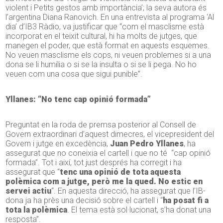
violent i Petits gestos amb importància’; la seva autora és
l’argentina Diana
Ranovich. En una entrevista al programa ‘Al
dia’ d’IB3 Ràdio, va justificar que “com el masclisme està
incorporat en el teixit cultural, hi ha molts de jutges, que
manegen el poder, que està format en aquests esquemes.
No veuen masclisme els cops, ni veuen problemes si a una
dona se li humilia o si se la insulta o si se li pega. No ho
veuen com una cosa que sigui punible”.
Yllanes: “No tenc cap opinió formada”
Preguntat en la roda de premsa posterior al Consell de
Govern extraordinari d’aquest dimecres, el vicepresident del
Govern i jutge en excedència,
Juan Pedro Yllanes
, ha
assegurat que no coneixia el cartell i que no té “cap opinió
formada”. Tot i així, tot just després ha corregit i ha
assegurat que “
tenc una opinió de tota aquesta
polèmica com a jutge, però me la qued. No estic en
servei actiu
“. En aquesta direcció, ha assegurat que l’IB-
dona ja ha près una decisió sobre el cartell i “
ha posat fi a
tota la polèmica
. El tema està sol·lucionat, s’ha donat una
resposta”.