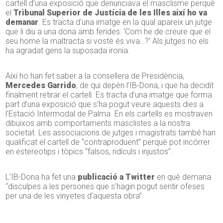
cartell d’una exposició que denunciava el masclisme perquè
el
Tribunal Superior de Justícia de les Illes així ho va
demanar
. Es tracta d’una imatge en la qual apareix un jutge
que li diu a una dona amb ferides: ‘Com he de creure que el
seu home la maltracta si vostè és viva…?’ Als jutges no els
ha agradat gens la suposada ironia.
Així ho han fet saber a la consellera de Presidència,
Mercedes Garrido
, de qui depèn l’IB-Dona, i que ha decidit
finalment retirar el cartell. Es tracta d’una imatge que forma
part d’una exposició que s’ha pogut veure aquests dies a
l’Estació Intermodal de Palma. En els cartells es mostraven
dibuixos amb comportaments masclistes a la nostra
societat. Les associacions de jutges i magistrats també han
qualificat el cartell de “contraproduent” perquè pot incórrer
en estereotips i tòpics “falsos, ridículs i injustos”.
L’IB-Dona ha fet una
publicació a Twitter
en què demana
“disculpes a les persones que s’hagin pogut sentir ofeses
per una de les vinyetes d’aquesta obra”.