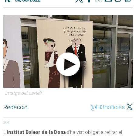
Imatge del cartell
Redacció
@IB3noticies
204
L’
Institut Balear de la Dona
s’ha vist obligat a retirar el