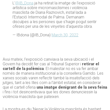
L'
@IB_Dona
ja ha retirat la imatge de l'exposició
artística sobre micromasclismes i violència
masclista de Diana Raznovich, instal·lada a
l'Estació Intermodal de Palma. Demanam
disculpes a les persones que s'hagin pogut sentir
ofeses per una de les vinyetes d'aquesta obra.
— IBdona (@IB_Dona)
March 30, 2022
Avui mateix, l’exposició canviava la seva ubicació i el
Govern ha decidit fer cas al Tribunal Superior i
retirar el
cartell de la polèmica
. El malestar no es va fer arribar
només de manera institucional a la consellera Garrido.
Les
xarxes socials varen reflectir també la insatisfacció dels
jutges, tant a les Illes com a l’àmbit estatal, en considerar
que el cartell oferia
una imatge denigrant de la seva feina
i fins i tot desincentivava que les dones denunciessin la
violència masclista que pateixen.
La mostra es diu ‘Negar la Violència masclista és bastant