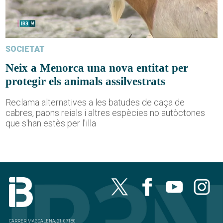
SOCIETAT
Neix a Menorca una nova entitat per
protegir els animals assilvestrats
Reclama alternatives a les batudes de caça de
cabres, paons reials i altres espècies no autòctones
que s'han estès per l'illa
CARRER MAGDALENA, 21, 07180