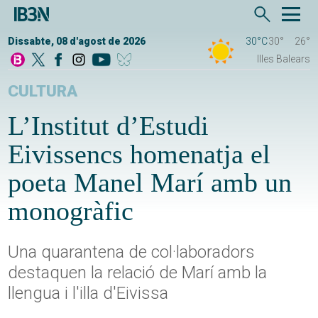
Dissabte, 08 d'agost de 2026
30°C
30°
26°
Illes Balears
CULTURA
L’Institut d’Estudi
Eivissencs homenatja el
poeta Manel Marí amb un
monogràfic
Una quarantena de col·laboradors
destaquen la relació de Marí amb la
llengua i l'illa d'Eivissa