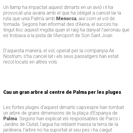
Un llamp ha impactat aquest dimarts en un avió i li ha
provocat una avaria amb el que ha obligat a cancel·lar la
ruta que unia Palma amb
Menorca
, així com el vol de
tornada. Segons han informat des d’Aena, el succés ha
tingut lloc aquest migdia quan el raig ha danyat l’aeronau que
es trobava a la pista de l’Aeroport de Son Sant Joan.
D’aquesta manera, el vol, operat per la companyia Air
Nostrum, s’ha cancel·lat i els seus passatgers han estat
recol·locats en altres vols.
Cau un gran arbre al centre de Palma per les pluges
Les fortes pluges d’aquest dimarts capvespre han tombat
un arbre de grans dimensions de la plaça d’Espanya de
Palma
. Segons han explicat els responsables de Parcs i
Jardins de Ciutat, l’aigua ha reblanit massa la terra de la
jardinera, l’arbre no ha suportat el seu pes i ha caigut.