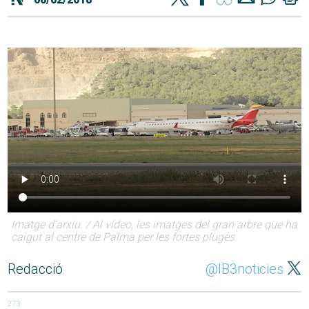
Imatge d'arxiu. / Al vídeo, les imatges del gran arbre que ha
caigut al centre de Palma per les fortes pluges.
Redacció
@IB3noticies
273