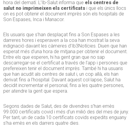
hora del dematí. L’Ib-Salut informa que
els centres de
salut no imprimeixen els certificats
i que els únics llocs
on es pot obtenir el document imprès són els hospitals de
Son Espases, Inca i Manacor.
Els usuaris que s’han desplaçat fins a Son Espases a les
darreres hores i esperaven a la coa han mostrat la seva
indignació davant les càmeres d’Ib3Notícies. Diuen que han
esperat més d’una hora de mitjana per obtenir el document.
Entre els que esperen, hi ha gent gran que no sap
descarregar-se el certificat a través de l’app i persones que
prefereixen tenir el document imprès. També hi ha usuaris
que han acudit als centres de salut i, un cop allà, els han
derivat fins a l’hospital. Davant aquest col·lapse, Salut ha
decidit incrementar el personal, fins a les quatre persones,
per atendre la gent que espera.
Segons dades de Salut, des de divendres s’han emès
99.000 certificats covid i més d’un milió des del mes de juny.
Per tant, un de cada 10 certificats covids expedits enguany
s’ha emès en els darrers quatre dies.