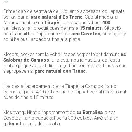
258
Primer cap de setmana de juliol amb accessos col·lapsats
per arribar al
parc natural d’Es Trenc
. Cap al migdia, a
l’aparcament de na
Tirapèl
, amb capacitat per
400
vehicles, s’han produït cues de fins a
15 minuts
. Situació
ben tranquil·la a l’aparcament de
ses Covetes
, on enguany
no hi ha bus llançadora fins a la platja.
Motors, cotxes fent la volta i rodes serpentejant damunt
es
Salobrar de Campos
. Una estampa ja habitual de l’estiu
mallorquí que aquest diumenge han conegut els turistes que
s’apropaven al
parc natural des Trenc
.
L’accés a l’aparcament de na Tirapèl, a Campos, i amb
capacitat per a 400 cotxes, ha col·lapsat cap al migdia amb
cues de fins a 15 minuts.
Més tranquil·litat a l’aparcament de
sa Barralina
, a ses
Covetes, i amb capacitat per a 300 cotxes. Això sí: a un
quilòmetre i mig de la platja.