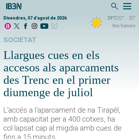
Divendres, 07 d'agost de 2026
29°C
32°
25°
Illes Balears
SOCIETAT
Llargues cues en els
accesos als aparcaments
des Trenc en el primer
diumenge de juliol
L'accés a l'aparcament de na Tirapèl,
amb capacitat per a 400 cotxes, ha
col·lapsat cap al migdia amb cues de
fins a 15 minuts