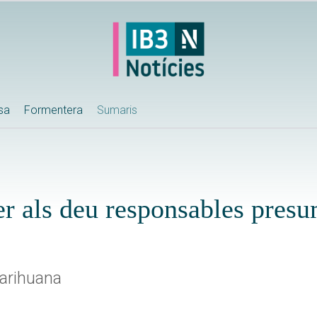
ssa
Formentera
Sumaris
per als deu responsables pres
arihuana