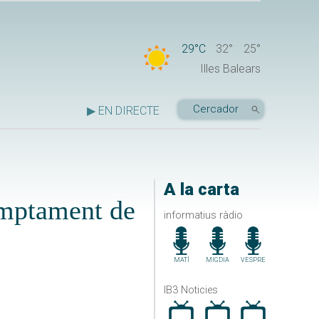
29°C
32°
25°
Illes Balears
▶ EN DIRECTE
A la carta
umptament de
informatius ràdio
MATÍ
MIGDIA
VESPRE
IB3 Noticies