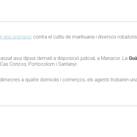
en una operació
contra el cultiu de marihuana i diversos robatoris
passat avui dijous dematí a disposició judicial, a Manacor. La
Guà
, Cas Concos, Portocolom i Santanyí.
 dimecres a quatre domicilis i comerços, els agents trobaren una