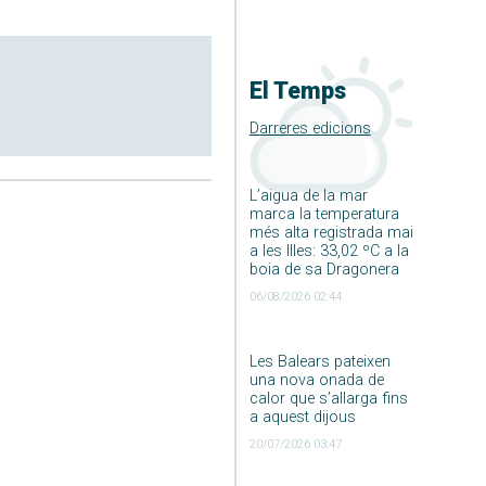
El Temps
Darreres edicions
L’aigua de la mar
marca la temperatura
més alta registrada mai
a les Illes: 33,02 ºC a la
boia de sa Dragonera
06/08/2026 02:44
Les Balears pateixen
una nova onada de
calor que s’allarga fins
a aquest dijous
20/07/2026 03:47