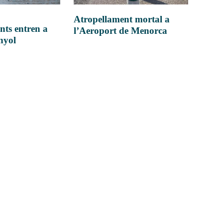
Atropellament mortal a
nts entren a
l’Aeroport de Menorca
anyol