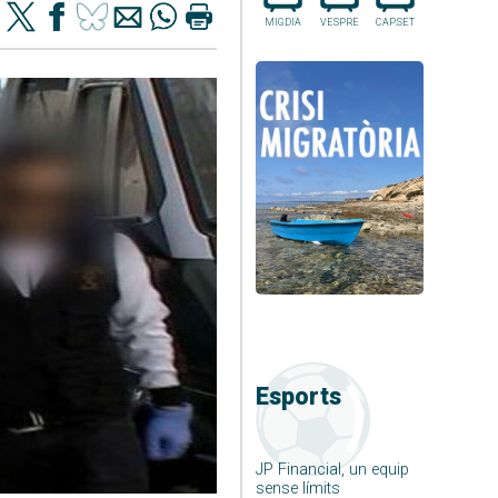
MIGDIA
VESPRE
CAP.SET
Esports
JP Financial, un equip
sense límits