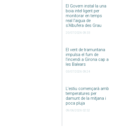
El Govern instal·la una
boia intel·ligent per
monitorar en temps
real l’aigua de
s’Albufera des Grau
20/07/2026 09:33
El vent de tramuntana
impulsa el fum de
l’incendi a Girona cap a
les Balears
03/07/2026 09:24
L’estiu començarà amb
temperatures per
damunt de la mitjana i
poca pluja
09/06/2026 02:52