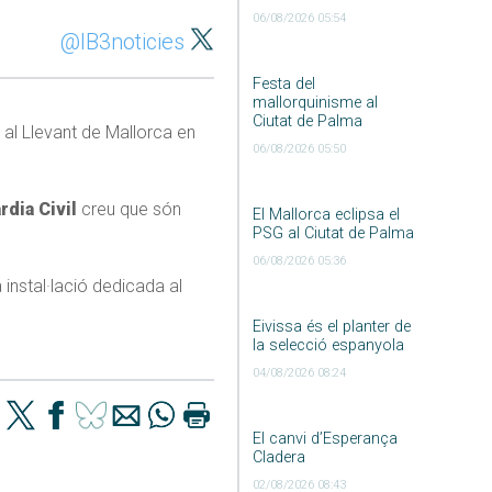
06/08/2026 05:54
@IB3noticies
Festa del
mallorquinisme al
Ciutat de Palma
 al Llevant de Mallorca en
06/08/2026 05:50
rdia Civil
creu que són
El Mallorca eclipsa el
PSG al Ciutat de Palma
06/08/2026 05:36
 instal·lació dedicada al
Eivissa és el planter de
la selecció espanyola
04/08/2026 08:24
El canvi d’Esperança
Cladera
02/08/2026 08:43