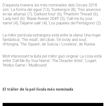
D’aquesta manera, les més nominades dels Oscars 2018
són: ‘La forma del agua’ (13), ‘Dunkerqu’e (8), ‘Tres anuncios
en las afueras’ (7), ‘Darkest hour’ (6), ‘Phantom Thread’ (6),
‘Lady bird’ (6). ‘Blade Runner 2049’ (5), ‘Call me by your
name’ (4), ‘Déjame salir’ (4), ‘Los papeles del Pentágono’ (2).
La millor pel·lícula estrangera està entre la xilena ‘Una mujer
fantástica’, ‘The insult’, del Líban; ‘On body and soul’,
d’Hongria, ‘The Square’, de Suècia i ‘Loveless’, de Rússia.
Molt interessant la lluita pel millor guió original. La cosa està
entre ‘Call Me By Your Name’, ‘The Disaster Artist’, ‘Logan’,
‘Mollys Game’ i ‘Mudbound’.
El tràiler de la pel·lícula més nominada