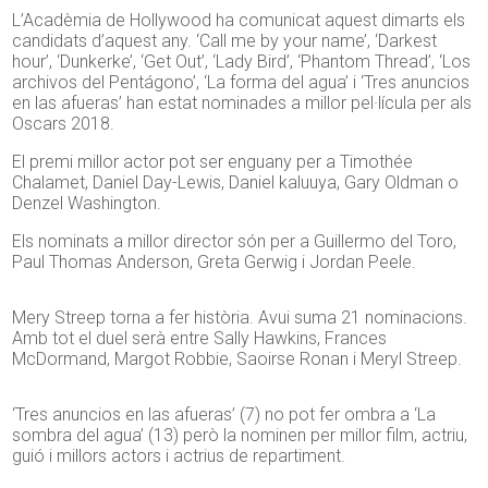
L’Acadèmia de Hollywood ha comunicat aquest dimarts els
candidats d’aquest any. ‘Call me by your name’, ‘Darkest
hour’, ‘Dunkerke’, ‘Get Out’, ‘Lady Bird’, ‘Phantom Thread’, ‘Los
archivos del Pentágono’, ‘La forma del agua’ i ‘Tres anuncios
en las afueras’ han estat nominades a millor pel·lícula per als
Oscars 2018.
El premi millor actor pot ser enguany per a Timothée
Chalamet, Daniel Day-Lewis, Daniel kaluuya, Gary Oldman o
Denzel Washington.
Els nominats a millor director són per a Guillermo del Toro,
Paul Thomas Anderson, Greta Gerwig i Jordan Peele.
Mery Streep torna a fer història. Avui suma 21 nominacions.
Amb tot el duel serà entre Sally Hawkins, Frances
McDormand, Margot Robbie, Saoirse Ronan i Meryl Streep.
‘Tres anuncios en las afueras’ (7) no pot fer ombra a ‘La
sombra del agua’ (13) però la nominen per millor film, actriu,
guió i millors actors i actrius de repartiment.