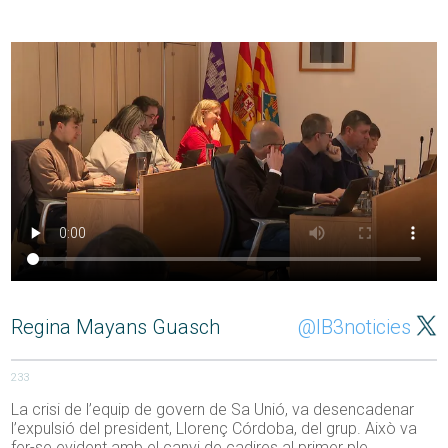
Regina Mayans Guasch
@IB3noticies
233
La crisi de l’equip de govern de Sa Unió, va desencadenar
l’expulsió del president, Llorenç Córdoba, del grup. Això va
fer-se evident amb el canvi de cadires al primer ple