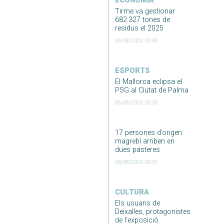
ECONOMIA
Tirme va gestionar
682.327 tones de
residus el 2025
06/08/2026 05:46
ESPORTS
El Mallorca eclipsa el
PSG al Ciutat de Palma
06/08/2026 05:36
17 persones d’origen
magrebí arriben en
dues pasteres
06/08/2026 05:31
CULTURA
Els usuaris de
Deixalles, protagonistes
de l’exposició