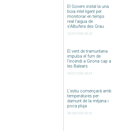
El Govern instal·la una
boia intel·ligent per
monitorar en temps
real l’aigua de
s’Albufera des Grau
20/07/2026 09:33
El vent de tramuntana
impulsa el fum de
l’incendi a Girona cap a
les Balears
03/07/2026 09:24
L’estiu començarà amb
temperatures per
damunt de la mitjana i
poca pluja
09/06/2026 02:52