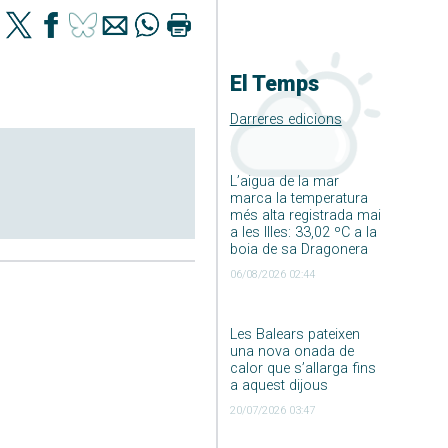
El Temps
Darreres edicions
L’aigua de la mar
marca la temperatura
més alta registrada mai
a les Illes: 33,02 ºC a la
boia de sa Dragonera
06/08/2026 02:44
Les Balears pateixen
una nova onada de
calor que s’allarga fins
a aquest dijous
20/07/2026 03:47