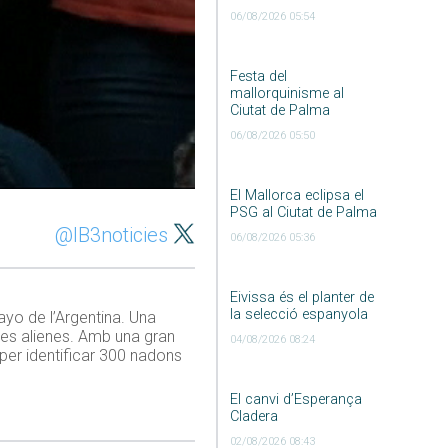
06/08/2026 05:54
Festa del
mallorquinisme al
Ciutat de Palma
06/08/2026 05:50
El Mallorca eclipsa el
PSG al Ciutat de Palma
@IB3noticies
06/08/2026 05:36
Eivissa és el planter de
la selecció espanyola
ayo de l’Argentina. Una
lies alienes. Amb una gran
04/08/2026 08:24
 per identificar 300 nadons
El canvi d’Esperança
Cladera
02/08/2026 08:43