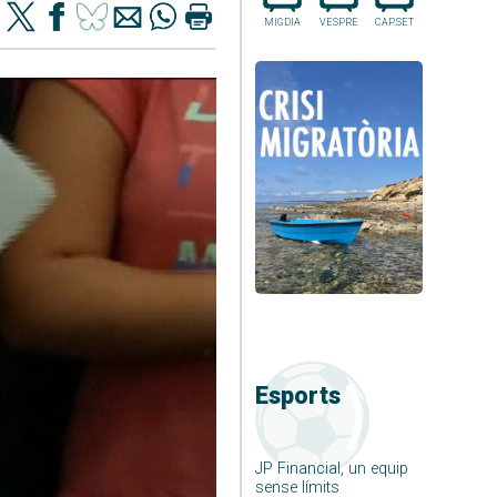
MIGDIA
VESPRE
CAP.SET
Esports
JP Financial, un equip
sense límits