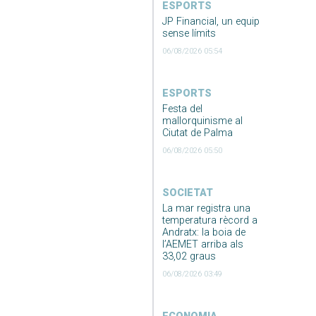
ESPORTS
JP Financial, un equip
sense límits
06/08/2026 05:54
ESPORTS
Festa del
mallorquinisme al
Ciutat de Palma
06/08/2026 05:50
SOCIETAT
La mar registra una
temperatura rècord a
Andratx: la boia de
l’AEMET arriba als
33,02 graus
06/08/2026 03:49