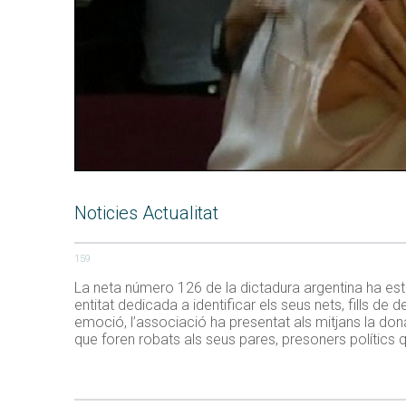
Noticies Actualitat
159
La neta número 126 de la dictadura argentina ha esta
entitat dedicada a identificar els seus nets, fills de
emoció, l’associació ha presentat als mitjans la dona
que foren robats als seus pares, presoners polítics