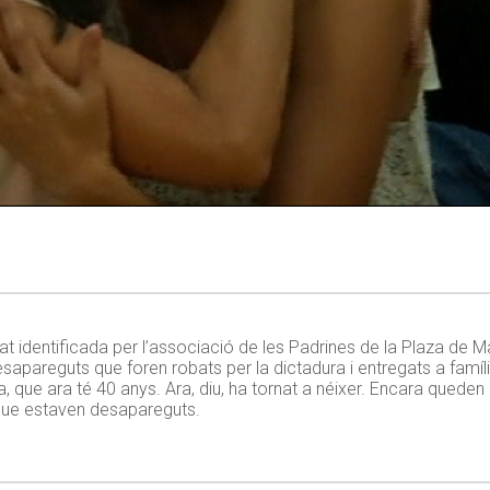
t identificada per l’associació de les Padrines de la Plaza de M
 desapareguts que foren robats per la dictadura i entregats a famí
, que ara té 40 anys. Ara, diu, ha tornat a néixer. Encara queden
 que estaven desapareguts.