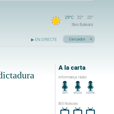
29°C
32°
25°
Illes Balears
▶ EN DIRECTE
A la carta
dictadura
informatius ràdio
MATÍ
MIGDIA
VESPRE
IB3 Noticies