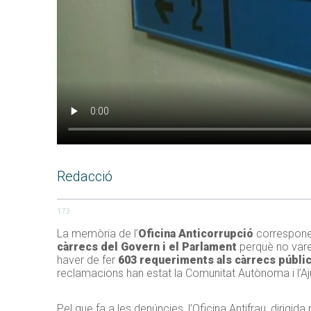
Redacció
173
La memòria de l’
Oficina Anticorrupció
corresponen
càrrecs del Govern i el Parlament
perquè no vare
haver de fer
603 requeriments als càrrecs públi
reclamacions han estat la Comunitat Autònoma i l’A
Pel que fa a les denúncies, l’Oficina Antifrau, dirigida