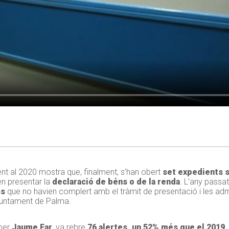
t al 2020 mostra que, finalment, s’han obert
set expedients s
n presentar la
declaració de béns o de la renda
. L’any passa
cs
que no havien complert amb el tràmit de presentació i les a
juntament de Palma.
 per
Jaume Far
, va rebre
76 alertes, un 52% més que el 2019
.