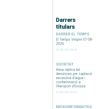
Darrers
titulars
DARRER EL TEMPS
El Temps Vespre 07-08-
2026
08/08/2026 08:59
SOCIETAT
Aena replica les
denúncies per captació
excessiva d’aigua i
contaminació a
l’Aeroport d’Eivissa
07/08/2026 09:59
MICROINFORMATIUS