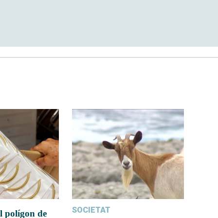
SOCIETAT
l polígon de