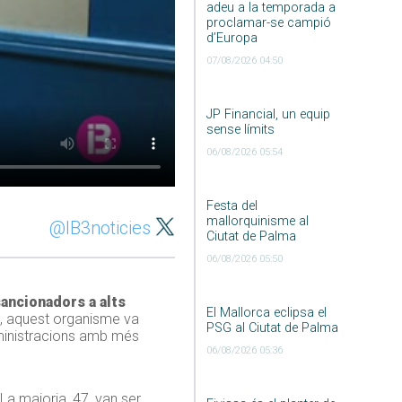
adeu a la temporada a
proclamar-se campió
d’Europa
07/08/2026 04:50
JP Financial, un equip
sense límits
06/08/2026 05:54
Festa del
mallorquinisme al
@IB3noticies
Ciutat de Palma
06/08/2026 05:50
ancionadors a alts
El Mallorca eclipsa el
t, aquest organisme va
PSG al Ciutat de Palma
dministracions amb més
06/08/2026 05:36
 La majoria, 47, van ser