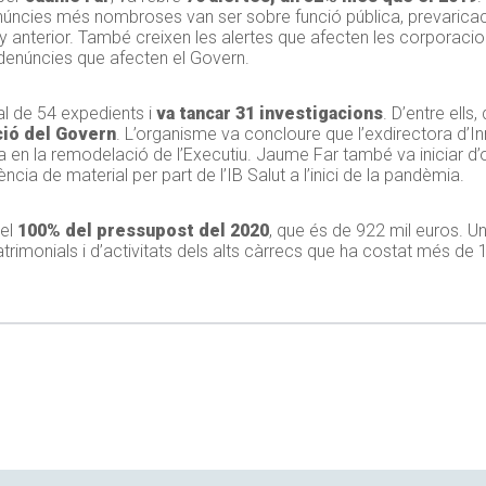
núncies més nombroses van ser sobre funció pública, prevaricaci
 anterior. També creixen les alertes que afecten les corporacion
s denúncies que afecten el Govern.
tal de 54 expedients i
va tancar 31 investigacions
. D’entre ells
ció del Govern
. L’organisme va concloure que l’exdirectora d’I
 en la remodelació de l’Executiu. Jaume Far també va iniciar d’ofi
ncia de material per part de l’IB Salut a l’inici de la pandèmia.
 el
100% del pressupost del 2020
, que és de 922 mil euros. 
atrimonials i d’activitats dels alts càrrecs que ha costat més de 