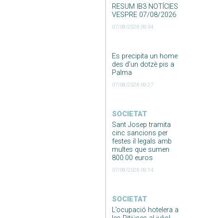
RESUM IB3 NOTÍCIES
VESPRE 07/08/2026
07/08/2026 09:34
Es precipita un home
des d’un dotzè pis a
Palma
07/08/2026 09:27
SOCIETAT
Sant Josep tramita
cinc sancions per
festes il·legals amb
multes que sumen
800.00 euros
07/08/2026 09:14
SOCIETAT
L’ocupació hotelera a