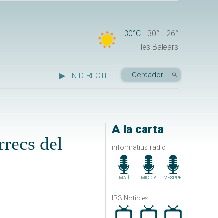
30°C
30°
26°
Illes Balears
▶ EN DIRECTE
A la carta
rrecs del
informatius ràdio
MATÍ
MIGDIA
VESPRE
IB3 Noticies