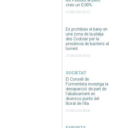
les Pitiüses al juliol
creix un 0,90%
07/08/2026 09:15
Es prohibeix el bany en
una zona de la platja
des Codolar per la
presència de bacteris al
torrent
07/08/2026 09:03
SOCIETAT
El Consell de
Formentera investiga la
desaparició de part de
l’abalisament en
diversos punts del
litoral de l’illa
07/08/2026 08:28
ESPORTS