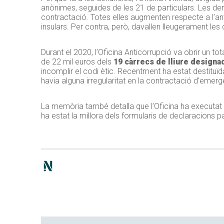
anònimes, seguides de les 21 de particulars. Les de
contractació. Totes elles augmenten respecte a l’any
insulars. Per contra, però, davallen lleugerament le
Durant el 2020, l’Oficina Anticorrupció va obrir un to
de 22 mil euros dels
19 càrrecs de lliure designa
incomplir el codi ètic. Recentment ha estat destituïda
havia alguna irregularitat en la contractació d’emergè
La memòria també detalla que l’Oficina ha executat
ha estat la millora dels formularis de declaracions p