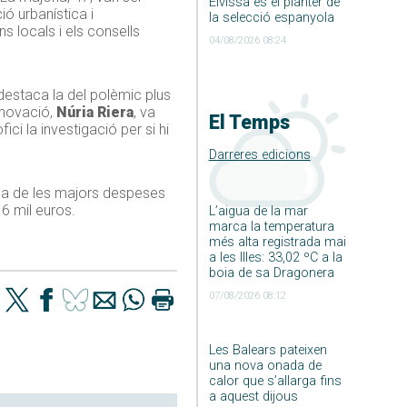
Eivissa és el planter de
ó urbanística i
la selecció espanyola
s locals i els consells
04/08/2026 08:24
, destaca la del polèmic plus
nnovació,
Núria Riera
, va
El Temps
ci la investigació per si hi
Darreres edicions
Una de les majors despeses
16 mil euros.
L’aigua de la mar
marca la temperatura
més alta registrada mai
a les Illes: 33,02 ºC a la
boia de sa Dragonera
07/08/2026 08:12
Les Balears pateixen
una nova onada de
calor que s’allarga fins
a aquest dijous