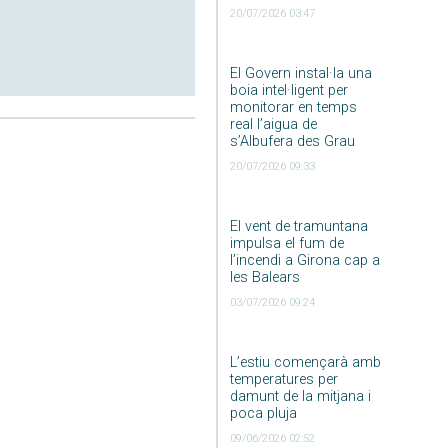
20/07/2026 03:47
El Govern instal·la una
boia intel·ligent per
monitorar en temps
real l’aigua de
s’Albufera des Grau
20/07/2026 09:33
El vent de tramuntana
impulsa el fum de
l’incendi a Girona cap a
les Balears
03/07/2026 09:24
L’estiu començarà amb
temperatures per
damunt de la mitjana i
poca pluja
09/06/2026 02:52