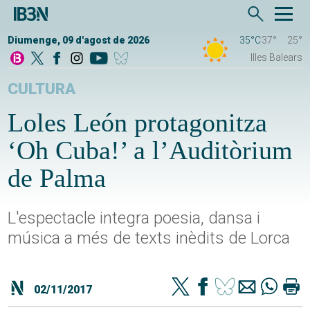
Diumenge, 09 d'agost de 2026
35°C
37°
25°
Illes Balears
CULTURA
Loles León protagonitza
‘Oh Cuba!’ a l’Auditòrium
de Palma
L'espectacle integra poesia, dansa i
música a més de texts inèdits de Lorca
02/11/2017