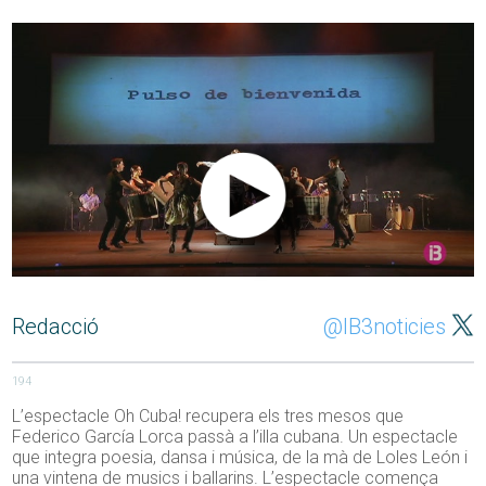
Redacció
@IB3noticies
194
L’espectacle Oh Cuba! recupera els tres mesos que
Federico García Lorca passà a l’illa cubana. Un espectacle
que integra poesia, dansa i música, de la mà de Loles León i
una vintena de musics i ballarins. L’espectacle comença