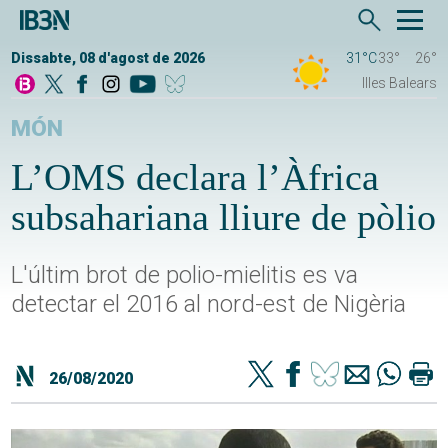
Dissabte, 08 d'agost de 2026
31°C
33°
26°
Illes Balears
MÓN
L’OMS declara l’Àfrica
subsahariana lliure de pòlio
L'últim brot de polio-mielitis es va
detectar el 2016 al nord-est de Nigèria
26/08/2020