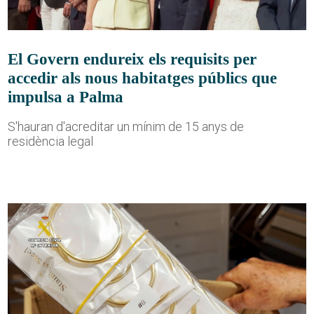
El Govern endureix els requisits per
accedir als nous habitatges públics que
impulsa a Palma
S'hauran d'acreditar un mínim de 15 anys de
residència legal