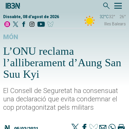
Dissabte, 08 d'agost de 2026
32°C
32°
26°
Illes Balears
MÓN
L’ONU reclama
l’alliberament d’Aung San
Suu Kyi
El Consell de Seguretat ha consensuat
una declaració que evita condemnar el
cop protagonitzat pels militars
05/02/2021