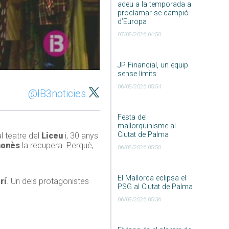
adeu a la temporada a
proclamar-se campió
d’Europa
07/08/2026 04:50
JP Financial, un equip
sense límits
06/08/2026 05:54
@IB3noticies
Festa del
mallorquinisme al
Ciutat de Palma
al teatre del
Liceu
i, 30 anys
aonès
la recupera. Perquè,
06/08/2026 05:50
El Mallorca eclipsa el
rí
. Un dels protagonistes
PSG al Ciutat de Palma
06/08/2026 05:36