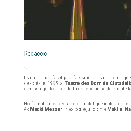
Redacció
196
És una crítica ferotge al feixisme i al capitalisme qu
després, el 1995, al
Teatre des Born de Ciutadell
el missatge, tot i ser de fa gairebé un segle, manté l
Ho fa amb un espectacle complet que inclou les ball
és
Macki Messer
, més conegut com a
Maki el Na