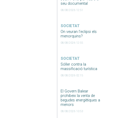
seu documental
08/08/2026 12:51
SOCIETAT
On veuran l’eclipsi els
menorquins?
08/08/2026 12:55
SOCIETAT
Sóller contra la
massificació turística
08/08/2026 02:15
El Govern Balear
prohibeix la venta de
begudes energètiques a
menors
08/08/2026 10:53