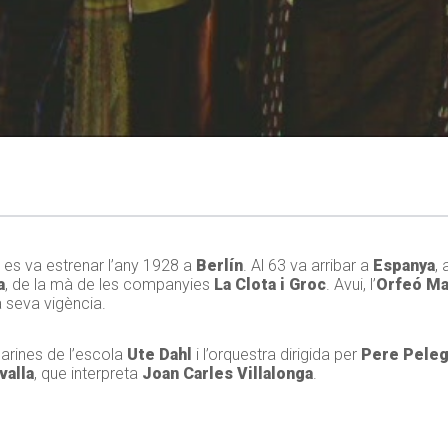
e es va estrenar l’any 1928 a
Berlín
. Al 63 va arribar a
Espanya
, 
a
, de la mà de les companyies
La Clota i Groc
. Avui, l’
Orfeó M
a seva vigència.
arines de l’escola
Ute Dahl
i l’orquestra dirigida per
Pere Peleg
valla
, que interpreta
Joan Carles Villalonga
.