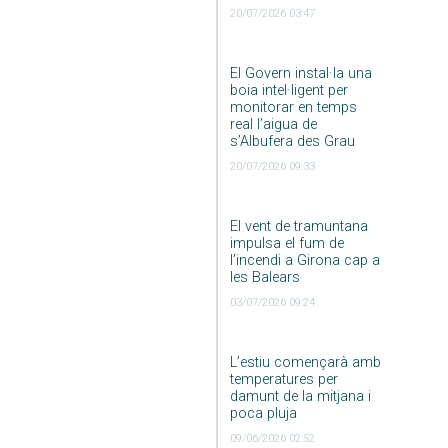
20/07/2026 03:47
El Govern instal·la una
boia intel·ligent per
monitorar en temps
real l’aigua de
s’Albufera des Grau
20/07/2026 09:33
El vent de tramuntana
impulsa el fum de
l’incendi a Girona cap a
les Balears
03/07/2026 09:24
L’estiu començarà amb
temperatures per
damunt de la mitjana i
poca pluja
09/06/2026 02:52