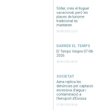
Sóller, creix el lloguer
vacacional, però les
places de turisme
tradicional es
mantenen
08/08/2026 10:24
DARRER EL TEMPS
El Temps Vespre 07-08-
2026
08/08/2026 08:59
SOCIETAT
Aena replica les
denúncies per captació
excessiva d’aigua i
contaminació a
l’Aeroport d’Eivissa
07/08/2026 09:59