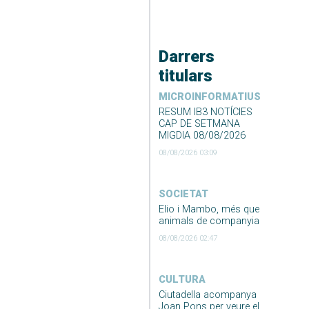
Darrers
titulars
MICROINFORMATIUS
RESUM IB3 NOTÍCIES
CAP DE SETMANA
MIGDIA 08/08/2026
08/08/2026 03:09
SOCIETAT
Elio i Mambo, més que
animals de companyia
08/08/2026 02:47
CULTURA
Ciutadella acompanya
Joan Pons per veure el