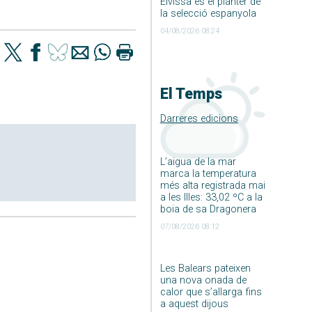
Eivissa és el planter de
la selecció espanyola
04/08/2026 08:24
El Temps
Darreres edicions
L’aigua de la mar
marca la temperatura
més alta registrada mai
a les Illes: 33,02 ºC a la
boia de sa Dragonera
07/08/2026 08:12
Les Balears pateixen
una nova onada de
calor que s’allarga fins
a aquest dijous