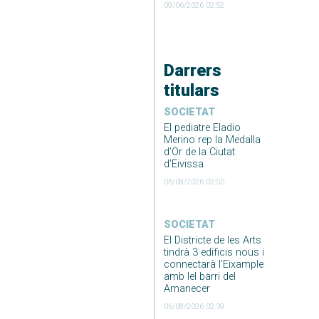
09/06/2026 02:52
Darrers
titulars
SOCIETAT
El pediatre Eladio
Merino rep la Medalla
d’Or de la Ciutat
d’Eivissa
06/08/2026 02:50
SOCIETAT
El Districte de les Arts
tindrà 3 edificis nous i
connectarà l’Eixample
amb lel barri del
Amanecer
06/08/2026 02:39