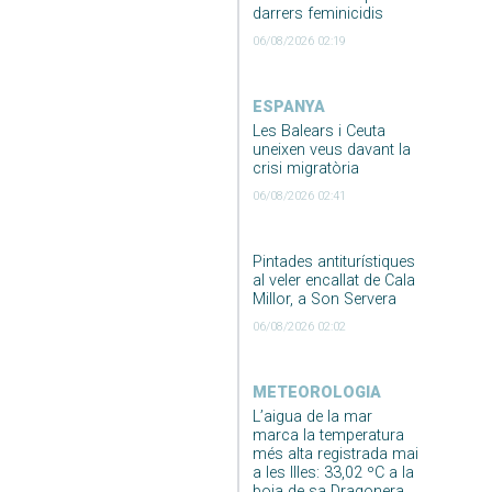
darrers feminicidis
06/08/2026 02:19
ESPANYA
Les Balears i Ceuta
uneixen veus davant la
crisi migratòria
06/08/2026 02:41
Pintades antiturístiques
al veler encallat de Cala
Millor, a Son Servera
06/08/2026 02:02
METEOROLOGIA
L’aigua de la mar
marca la temperatura
més alta registrada mai
a les Illes: 33,02 ºC a la
boia de sa Dragonera