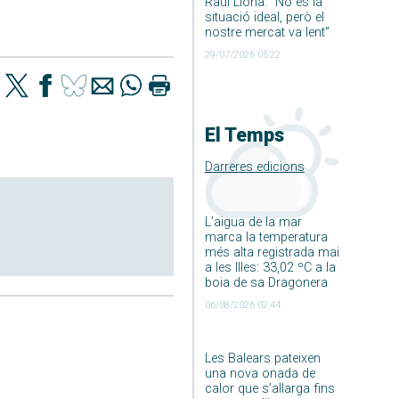
Raúl Llona: ”No és la
situació ideal, però el
nostre mercat va lent”
29/07/2026 05:22
El Temps
Darreres edicions
L’aigua de la mar
marca la temperatura
més alta registrada mai
a les Illes: 33,02 ºC a la
boia de sa Dragonera
06/08/2026 02:44
Les Balears pateixen
una nova onada de
calor que s’allarga fins