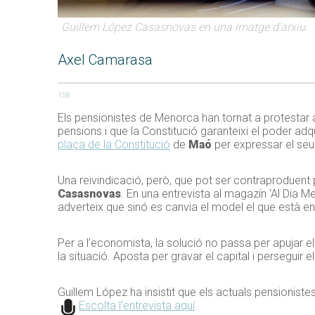
Guillem López Casasnovas en una imatge d'arxiu.
Axel Camarasa
158
Els pensionistes de Menorca han tornat a protestar aq
pensions i que la Constitució garanteixi el poder adq
plaça de la Constitució
de
Maó
per expressar el seu
Una reivindicació, però, que pot ser contraproduent 
Casasnovas
. En una entrevista al magazín ‘Al Dia M
adverteix que sinó es canvia el model el que està en 
Per a l’economista, la solució no passa per apujar el
la situació. Aposta per gravar el capital i perseguir e
Guillem López ha insistit que els actuals pensioniste
Escolta l’entrevista aquí
.