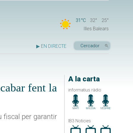
31°C
32°
25°
Illes Balears
▶ EN DIRECTE
A la carta
cabar fent la
informatius ràdio
MATÍ
MIGDIA
VESPRE
 fiscal per garantir
IB3 Noticies