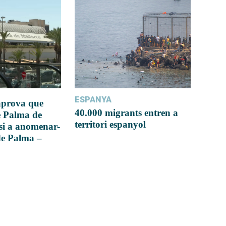
ESPANYA
 aprova que
40.000 migrants entren a
e Palma de
territori espanyol
si a anomenar-
de Palma –