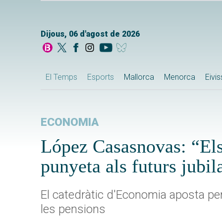
Dijous, 06 d'agost de 2026
El Temps
Esports
Mallorca
Menorca
Eivi
ECONOMIA
López Casasnovas: “Els 
punyeta als futurs jubil
El catedràtic d'Economia aposta per a
les pensions