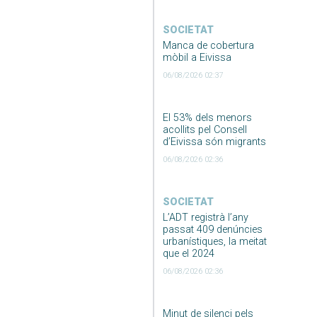
SOCIETAT
Manca de cobertura
mòbil a Eivissa
06/08/2026 02:37
El 53% dels menors
acollits pel Consell
d’Eivissa són migrants
06/08/2026 02:36
SOCIETAT
L’ADT registrà l’any
passat 409 denúncies
urbanístiques, la meitat
que el 2024
06/08/2026 02:36
Minut de silenci pels