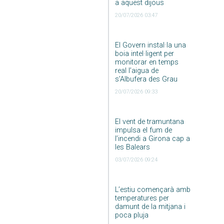
a aquest dijous
20/07/2026 03:47
El Govern instal·la una
boia intel·ligent per
monitorar en temps
real l’aigua de
s’Albufera des Grau
20/07/2026 09:33
El vent de tramuntana
impulsa el fum de
l’incendi a Girona cap a
les Balears
03/07/2026 09:24
L’estiu començarà amb
temperatures per
damunt de la mitjana i
poca pluja