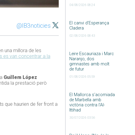
04/08/2026 08:24
El canvi d’Esperança
@IB3noticies
Cladera
02/08/2026 08:43
n una millora de les
Leire Escauriaza i Marc
 es van concentrar a la
Naranjo, dos
gimnastes amb molt
de futur
ia
Guillem López
01/08/2026 05:59
ntida la prestació però
El Mallorca s’acomiada
de Marbella amb
s que haurien de fer front a
victòria contra l’Al-
Ittihad
30/07/2026 03:56