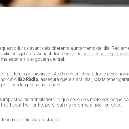
uest dilluns davant dels diferents ajuntaments de l’illa. Reclame
uisitiu dels jubilats. Aquest diumenge, una
seixantena de persones
 malestar amb el govern central.
per als futurs pensionistes. Així ho entén el catedràtic d’Econom
enorca’ d’
IB3 Ràdio
, assegura que els actuals jubilats tenen gara
perill son les pensions futures.
s impostos als treballadors, ja que serien els mateixos perjudicat
l frau fiscal. Per fer-ho, però, cal una reforma a nivell europeu.
s tenen garantida la prestació.