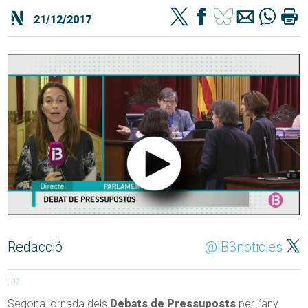
21/12/2017
Redacció
@IB3noticies
182
Segona jornada dels
Debats de Pressuposts
per l’any