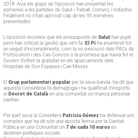
2018. Avui els grups de l’oposició han presentat les
esmenes a les partides de Salut i Treball, Comerç i Indústria.
Finalment no s’han aprovat cap de les 95 esmenes
presentades.
L’oposició reconeix que els pressuposts de
Salut
han pujat
però han criticat la gestió que se’n fa.
El Pi
ha enumerat tot
un seguit d’incompliments, com la no execució dels PACs de
Portocolom i des Cas Concos o la promesa que havia fet el
Govern d’oferir la gratuïtat en els aparcaments dels
Hospitals de Son Espases i Can Misses.
El
Grup parlamentari popular
per la seva banda ha dit que
aquesta Conselleria fa demagògia i ha qualificat d’inoportú
el
Decret de Català
en una comunitat on manca personal
sanitari.
Per part seva la Consellera
Patrícia Gómez
ha defensat uns
comptes que ha dit són una aposta ferma per la Sanitat
Pública en una Comunitat on
7 de cada 10 euros
es
destinen polítiques socials.