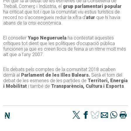
Pel que fa al debat de les esmenes de la Conselleria de
Treball, Comerç i Indústria, el
grup parlamentari popular
ha criticat que tot i que la comunitat viu estius turístics de
record no s’aconsegueix reduir la xifra d’
atur
que hi havia
abans de la crisi econòmica.
El conseller
Yago Negueruela
ha contestat aquestes
crítiques tot dient que les polítiques d’ocupació pública
funcionen ja que es creen llocs de feina a un ritme molt més
alt que a l’any 2007.
Els debats pels comptes de la comunitat 2018 acaben
demà al
Parlament de les Illes Balears.
Serà el torn del
debat de les esmenes de les partides de
Territori, Energia
i Mobilitat
i també de
Transparència, Cultura i Esports
.