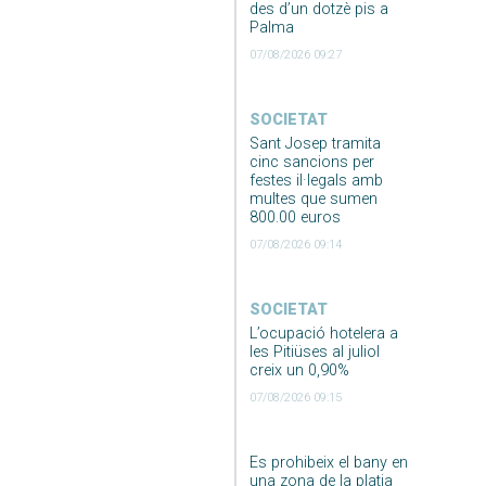
des d’un dotzè pis a
Palma
07/08/2026 09:27
SOCIETAT
Sant Josep tramita
cinc sancions per
festes il·legals amb
multes que sumen
800.00 euros
07/08/2026 09:14
SOCIETAT
L’ocupació hotelera a
les Pitiüses al juliol
creix un 0,90%
07/08/2026 09:15
Es prohibeix el bany en
una zona de la platja