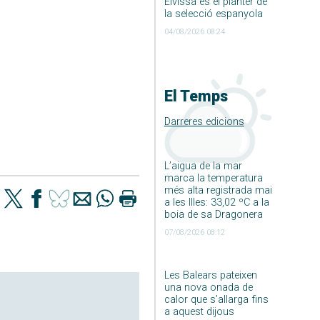
Eivissa és el planter de
la selecció espanyola
04/08/2026 08:24
El Temps
Darreres edicions
L’aigua de la mar
marca la temperatura
més alta registrada mai
a les Illes: 33,02 ºC a la
boia de sa Dragonera
07/08/2026 08:12
Les Balears pateixen
una nova onada de
calor que s’allarga fins
a aquest dijous