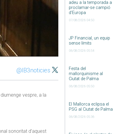
adeu a la temporada a
proclamar-se campió
d’Europa
07/08/2026 04:50
JP Financial, un equip
sense límits
06/08/2026 05:54
Festa del
@IB3noticies
mallorquinisme al
Ciutat de Palma
06/08/2026 05:50
, diumenge vespre, a la
El Mallorca eclipsa el
PSG al Ciutat de Palma
06/08/2026 05:36
nal sonoritat d’aquest