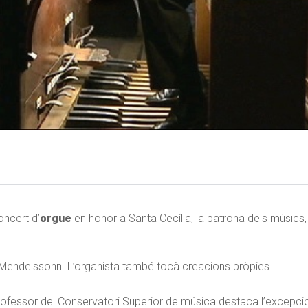
oncert d’
orgue
en honor a Santa Cecília, la patrona dels músics
 Mendelssohn. L’organista també tocà creacions pròpies.
rofessor del Conservatori Superior de música destaca l’excepcio