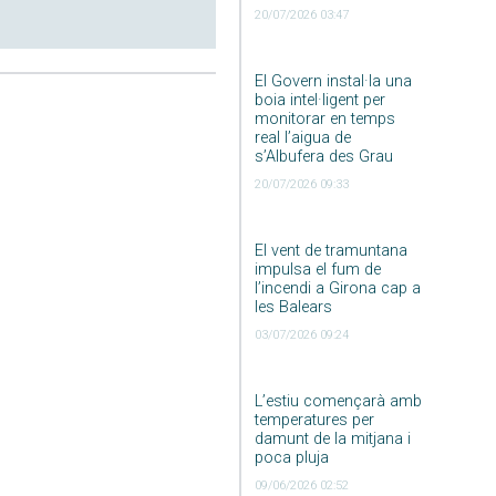
20/07/2026 03:47
El Govern instal·la una
boia intel·ligent per
monitorar en temps
real l’aigua de
s’Albufera des Grau
20/07/2026 09:33
El vent de tramuntana
impulsa el fum de
l’incendi a Girona cap a
les Balears
03/07/2026 09:24
L’estiu començarà amb
temperatures per
damunt de la mitjana i
poca pluja
09/06/2026 02:52