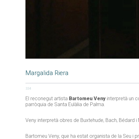
Margalida Riera
334
El reconegut artista
Bartomeu Veny
interpretà un c
parròquia de Santa Eulàlia de Palma.
Veny interpretà obres de Buxtehude, Bach, Bédard i
Bartomeu Veny, que ha estat organista de la Seu i p