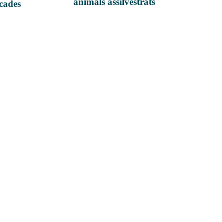
animals assilvestrats
icades