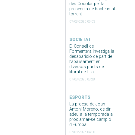
des Codolar per la
presència de bacteris al
torrent
07/08/2026 09:03
SOCIETAT
El Consell de
Formentera investiga la
desaparició de part de
l’abalisament en
diversos punts del
litoral de l’illa
07/08/2026 08:28
ESPORTS
La proesa de Joan
Antoni Moreno, de dir
adeu a la temporada a
proclamar-se campió
d’Europa
07/08/2026 04:50