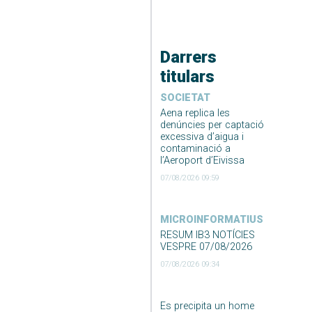
Darrers
titulars
SOCIETAT
Aena replica les
denúncies per captació
excessiva d’aigua i
contaminació a
l’Aeroport d’Eivissa
07/08/2026 09:59
MICROINFORMATIUS
RESUM IB3 NOTÍCIES
VESPRE 07/08/2026
07/08/2026 09:34
Es precipita un home