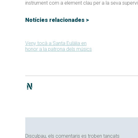
instrument com a element clau per a la seva supervi
Notícies relacionades >
Veny tocà a Santa Eulàlia en
honor a la patrona dels músics
Disculpau, els comentaris es troben tancats