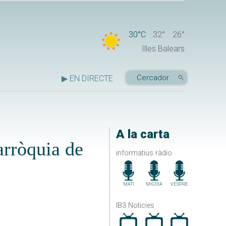
30°C
32°
26°
Illes Balears
▶ EN DIRECTE
A la carta
arròquia de
informatius ràdio
MATÍ
MIGDIA
VESPRE
IB3 Noticies