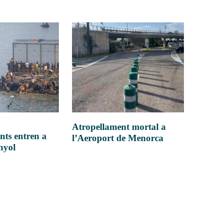
Atropellament mortal a
nts entren a
l’Aeroport de Menorca
anyol