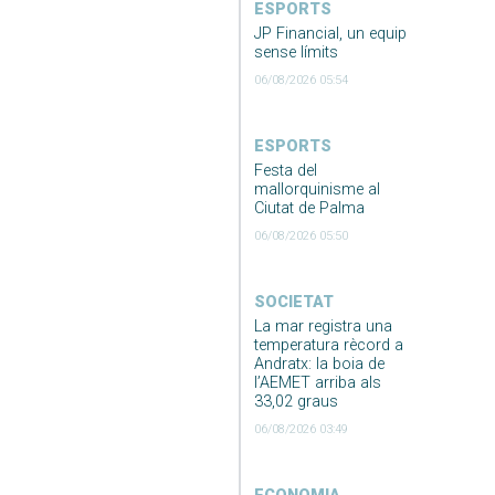
ESPORTS
JP Financial, un equip
sense límits
06/08/2026 05:54
ESPORTS
Festa del
mallorquinisme al
Ciutat de Palma
06/08/2026 05:50
SOCIETAT
La mar registra una
temperatura rècord a
Andratx: la boia de
l’AEMET arriba als
33,02 graus
06/08/2026 03:49