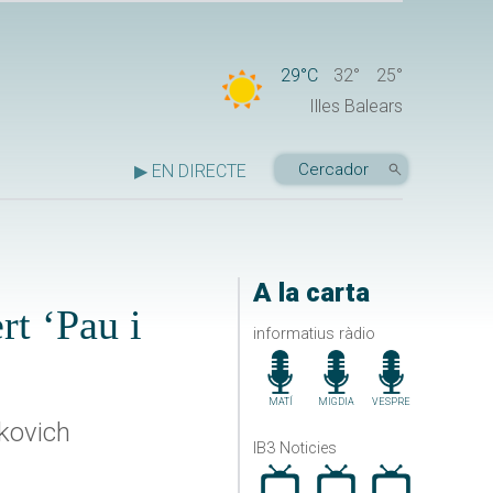
29°C
32°
25°
Illes Balears
▶ EN DIRECTE
A la carta
rt ‘Pau i
informatius ràdio
MATÍ
MIGDIA
VESPRE
kovich
IB3 Noticies