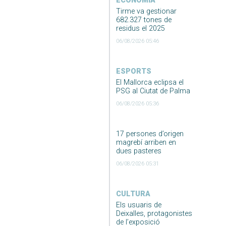
ECONOMIA
Tirme va gestionar
682.327 tones de
residus el 2025
06/08/2026 05:46
ESPORTS
El Mallorca eclipsa el
PSG al Ciutat de Palma
06/08/2026 05:36
17 persones d’origen
magrebí arriben en
dues pasteres
06/08/2026 05:31
CULTURA
Els usuaris de
Deixalles, protagonistes
de l’exposició