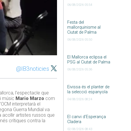
06/08/2026 05:54
Festa del
mallorquinisme al
Ciutat de Palma
06/08/2026 05:50
El Mallorca eclipsa el
PSG al Ciutat de Palma
@IB3noticies
06/08/2026 05:36
Eivissa és el planter de
la selecció espanyola
llorca, l’espectacle que
 i músic
Mario Marzo
com
04/08/2026 08:24
L’OCM interpretarà el
Segona Guerra Mundial va
 acollir artistes russos que
El canvi d’Esperança
més crítiques contra la
Cladera
02/08/2026 08:43