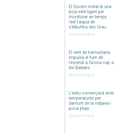
El Govern instal·la una
boia intel·ligent per
monitorar en temps
real l’aigua de
s’Albufera des Grau
20/07/2026 09:33
El vent de tramuntana
impulsa el fum de
l’incendi a Girona cap a
les Balears
03/07/2026 09:24
L’estiu començarà amb
temperatures per
damunt de la mitjana i
poca pluja
09/06/2026 02:52