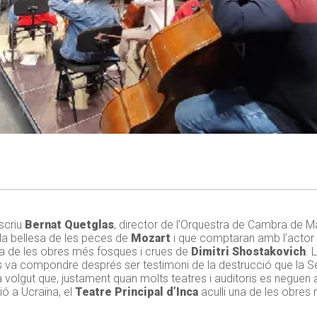
escriu
Bernat Quetglas
, director de l’Orquestra de Cambra de Ma
la bellesa de les peces de
Mozart
i que comptaran amb l’actor
na de les obres més fosques i crues de
Dimitri Shostakovich
. 
s va compondre després ser testimoni de la destrucció que la 
 volgut que, justament quan molts teatres i auditoris es neguen a
ió a Ucraïna, el
Teatre Principal d’Inca
aculli una de les obres 