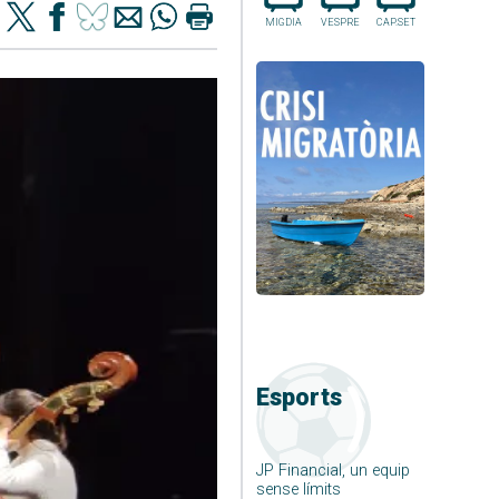
MIGDIA
VESPRE
CAP.SET
Esports
JP Financial, un equip
sense límits