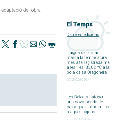
a adaptació de l’obra
El Temps
Darreres edicions
L’aigua de la mar
marca la temperatura
més alta registrada mai
a les Illes: 33,02 ºC a la
boia de sa Dragonera
06/08/2026 02:44
Les Balears pateixen
una nova onada de
calor que s’allarga fins
a aquest dijous
20/07/2026 03:47