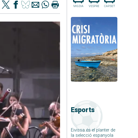
MIGDIA
VESPRE
CAP.SET
Esports
Eivissa és el planter de
la selecció espanyola