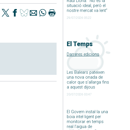
Raúl Llona: ”No és la
situació ideal, però el
nostre mercat va lent”
29/07/2026 05:22
El Temps
Darreres edicions
Les Balears pateixen
una nova onada de
calor que s’allarga fins
a aquest dijous
20/07/2026 03:47
El Govern instal·la una
boia intel·ligent per
monitorar en temps
real l’aigua de