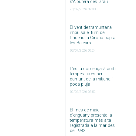
s’Albufera des Grau
20/07/2026 09:33
El vent de tramuntana
impulsa el fum de
l’incendi a Girona cap a
les Balears
03/07/2026 09:24
L’estiu començarà amb
temperatures per
damunt de la mitjana i
poca pluja
09/06/2026 02:52
El mes de maig
d’enguany presenta la
temperatura més alta
registrada a la mar des
de 1982