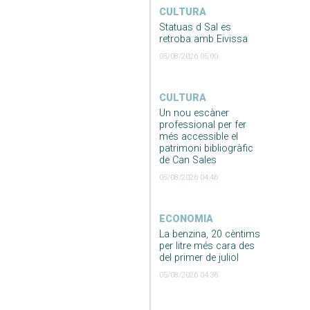
CULTURA
Statuas d Sal es
retroba amb Eivissa
05/08/2026 05:00
CULTURA
Un nou escàner
professional per fer
més accessible el
patrimoni bibliogràfic
de Can Sales
05/08/2026 04:46
ECONOMIA
La benzina, 20 cèntims
per litre més cara des
del primer de juliol
05/08/2026 04:36