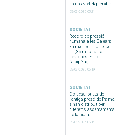
en un estat deplorable
05/08/2026 05:21
SOCIETAT
Rècord de pressió
humana a les Balears
en maig amb un total
d’1,86 milions de
persones en tot
l’arxipèlag
05/08/2026 05:19
SOCIETAT
Els desallotjats de
l’antiga presó de Palma
s’han distribuit per
diferents assentaments
de la ciutat
05/08/2026 05:15