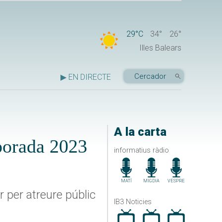
29°C
34°
26°
Illes Balears
▶ EN DIRECTE
A la carta
porada 2023
informatius ràdio
MATÍ
MIGDIA
VESPRE
 per atreure públic
IB3 Noticies