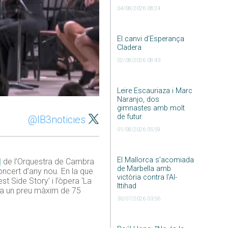
04/08/2026 08:24
El canvi d’Esperança
Cladera
02/08/2026 08:43
Leire Escauriaza i Marc
Naranjo, dos
gimnastes amb molt
de futur
@IB3noticies
01/08/2026 05:59
El Mallorca s’acomiada
l
de l’Orquestra de Cambra
de Marbella amb
oncert d’any nou. En la que
victòria contra l’Al-
t Side Story’ i l’òpera ‘La
Ittihad
s a un preu màxim de 75
30/07/2026 03:56