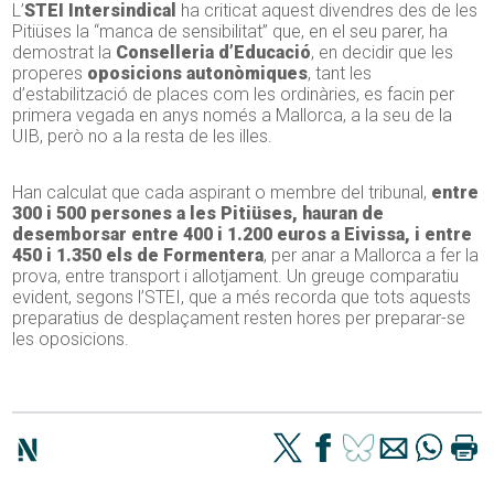
L’
STEI Intersindical
ha criticat aquest divendres des de les
Pitiüses la “manca de sensibilitat” que, en el seu parer, ha
demostrat la
Conselleria d’Educació
, en decidir que les
properes
oposicions autonòmiques
, tant les
d’estabilització de places com les ordinàries, es facin per
primera vegada en anys només a Mallorca, a la seu de la
UIB, però no a la resta de les illes.
Han calculat que cada aspirant o membre del tribunal,
entre
300 i 500 persones a les Pitiüses, hauran de
desemborsar entre 400 i 1.200 euros a Eivissa, i entre
450 i 1.350 els de Formentera
, per anar a Mallorca a fer la
prova, entre transport i allotjament. Un greuge comparatiu
evident, segons l’STEI, que a més recorda que tots aquests
preparatius de desplaçament resten hores per preparar-se
les oposicions.