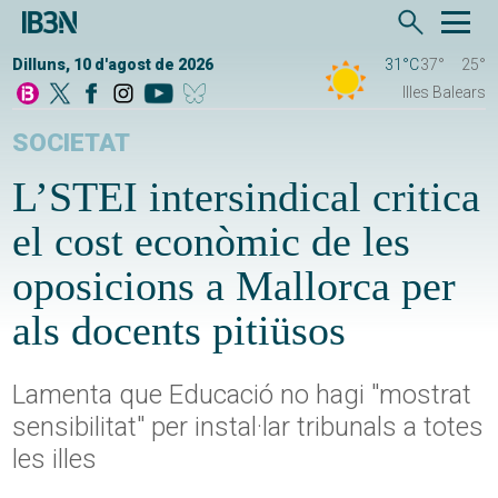
Dilluns, 10 d'agost de 2026
31°C
37°
25°
Illes Balears
SOCIETAT
L’STEI intersindical critica
el cost econòmic de les
oposicions a Mallorca per
als docents pitiüsos
Lamenta que Educació no hagi "mostrat
sensibilitat" per instal·lar tribunals a totes
les illes