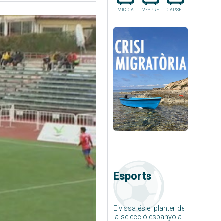
MIGDIA
VESPRE
CAP.SET
Esports
Eivissa és el planter de
la selecció espanyola