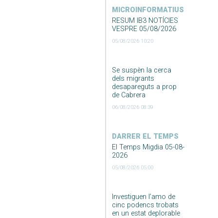
MICROINFORMATIUS
RESUM IB3 NOTÍCIES
VESPRE 05/08/2026
05/08/2026 10:20
Se suspèn la cerca
dels migrants
desapareguts a prop
de Cabrera
06/08/2026 08:39
DARRER EL TEMPS
El Temps Migdia 05-08-
2026
05/08/2026 05:00
Investiguen l’amo de
cinc podencs trobats
en un estat deplorable