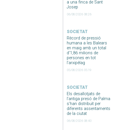
a una finca de Sant
Josep
06/08/2026 08:26
SOCIETAT
Rècord de pressió
humana a les Balears
en maig amb un total
d’1,86 milions de
persones en tot
l’arxipèlag
05/08/2026 05:19
SOCIETAT
Els desallotjats de
l’antiga presó de Palma
s’han distribuït per
diferents assentaments
de la ciutat
06/08/2026 08:40