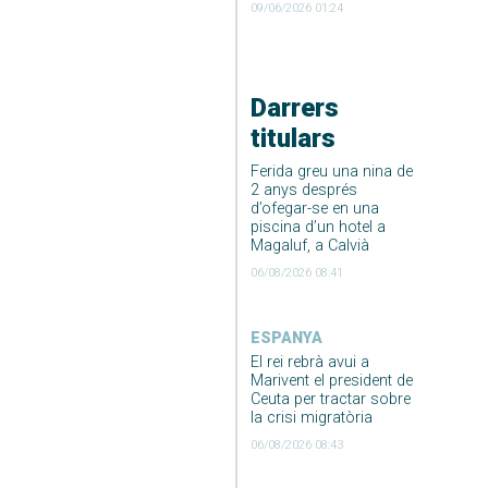
09/06/2026 01:24
Darrers
titulars
Ferida greu una nina de
2 anys després
d’ofegar-se en una
piscina d’un hotel a
Magaluf, a Calvià
06/08/2026 08:41
ESPANYA
El rei rebrà avui a
Marivent el president de
Ceuta per tractar sobre
la crisi migratòria
06/08/2026 08:43