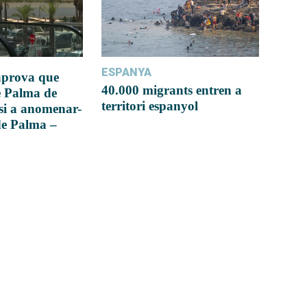
ESPANYA
 aprova que
40.000 migrants entren a
e Palma de
territori espanyol
si a anomenar-
de Palma –