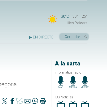
30°C
30°
25°
Illes Balears
▶ EN DIRECTE
A la carta
informatius ràdio
 segona
MATÍ
MIGDIA
VESPRE
IB3 Noticies