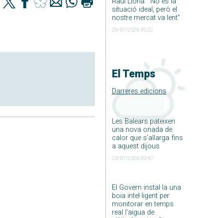
Raúl Llona: ”No és la
situació ideal, però el
nostre mercat va lent”
29/07/2026 05:22
El Temps
Darreres edicions
Les Balears pateixen
una nova onada de
calor que s’allarga fins
a aquest dijous
20/07/2026 03:47
El Govern instal·la una
boia intel·ligent per
monitorar en temps
real l’aigua de