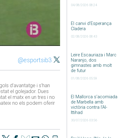
04/08/2026 08:24
El canvi d’Esperança
Cladera
02/08/2026 08:43
Leire Escauriaza i Marc
@esportsib3
Naranjo, dos
gimnastes amb molt
de futur
01/08/2026 05:59
gols d’avantatge i s’han
stat el golejador. Dues
El Mallorca s’acomiada
tat el matx en un tres i no
de Marbella amb
teix no els podem oferir
victòria contra l’Al-
Ittihad
30/07/2026 03:56