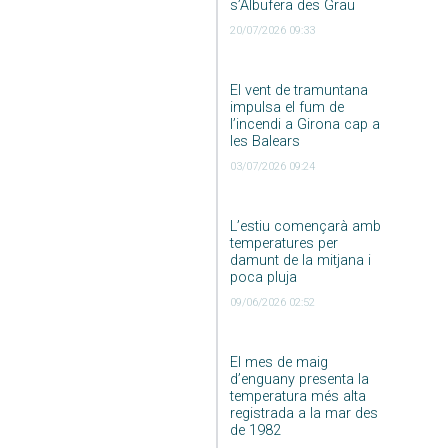
s’Albufera des Grau
20/07/2026 09:33
El vent de tramuntana
impulsa el fum de
l’incendi a Girona cap a
les Balears
03/07/2026 09:24
L’estiu començarà amb
temperatures per
damunt de la mitjana i
poca pluja
09/06/2026 02:52
El mes de maig
d’enguany presenta la
temperatura més alta
registrada a la mar des
de 1982