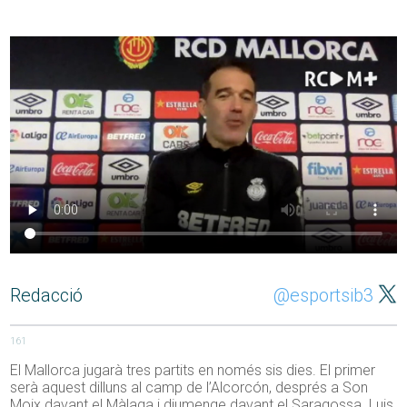
Redacció
@esportsib3
161
El Mallorca jugarà tres partits en només sis dies. El primer
serà aquest dilluns al camp de l’Alcorcón, després a Son
Moix davant el Màlaga i diumenge davant el Saragossa. Luis