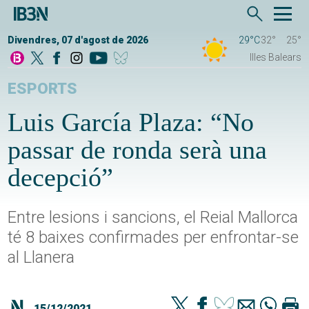
Divendres, 07 d'agost de 2026
29°C
32°
25°
Illes Balears
ESPORTS
Luis García Plaza: “No
passar de ronda serà una
decepció”
Entre lesions i sancions, el Reial Mallorca
té 8 baixes confirmades per enfrontar-se
al Llanera
15/12/2021