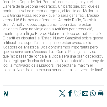
final de la Copa del Rei. Per això, necessita guanyar el
Llanera de la Segona Federació. Un partit que, tot i que és
contra un rival de menor categoria, el tècnic del Mallorca,
Luis García Plaza, reconeix que no serà gens fàcil. L’equip
vermell té 8 baixes confirmades: Antonio Raíllo, Dominik
Greif, Amath, Hoppe, Lago Junior i Joan Sastre estan
lesionats; Baba no viatja cap a Astúries per precaució,
mentre que a Íñigo Ruiz de Galarreta li toca complir sanció.
El partit es disputarà a l’Estadi Nuevo Ganzábal sobre gespa
artificial, una superfície a la qual no estan avesats els
jugadors del Mallorca. Dos contratemps importants però
que no serveixen d’excusa. Luis García Plaza ja ha avisat
que “no passar de ronda a la Copa serà una gran decepció”,
i ha afegit que “la clau del partit serà l’adaptació al terreny de
joc, la motivació dels jugadors i respectar al màxim el
Llanera. No hi ha cap excusa per no ser als setzens de final”.