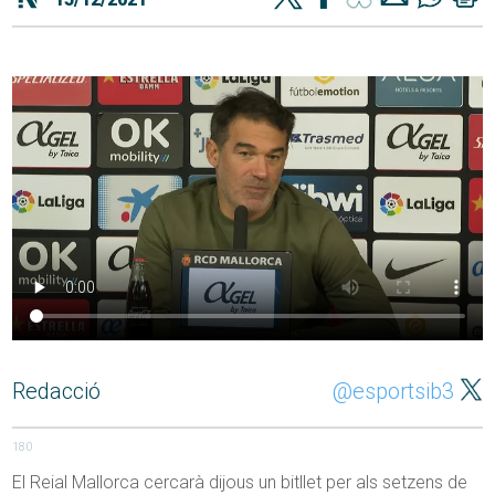
Redacció
@esportsib3
180
El Reial Mallorca cercarà dijous un bitllet per als setzens de