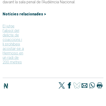
davant la sala penal de l’Audiència Nacional.
Notícies relacionades >
El jutge
l'absol del
delicte de
coaccions i
li prohibeix
acostar-se a
Hermoso en
un radi de
200 metres