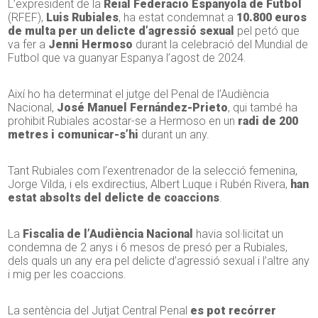
L’expresident de la
Reial Federació Espanyola de Futbol
(RFEF),
Luis Rubiales
, ha estat condemnat a
10.800 euros
de multa per un delicte d’agressió sexual
pel petó que
va fer a
Jenni Hermoso
durant la celebració del Mundial de
Futbol que va guanyar Espanya l’agost de 2024.
Així ho ha determinat el jutge del Penal de l’Audiència
Nacional,
José Manuel Fernández-Prieto
, qui també ha
prohibit Rubiales acostar-se a Hermoso en un
radi de 200
metres i comunicar-s’hi
durant un any.
Tant Rubiales com l’exentrenador de la selecció femenina,
Jorge Vilda, i els exdirectius, Albert Luque i Rubén Rivera,
han
estat absolts del delicte de coaccions
.
La
Fiscalia de l’Audiència Nacional
havia sol·licitat un
condemna de 2 anys i 6 mesos de presó per a Rubiales,
dels quals un any era pel delicte d’agressió sexual i l’altre any
i mig per les coaccions.
La sentència del Jutjat Central Penal
es pot recórrer