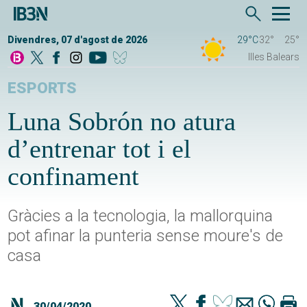
Divendres, 07 d'agost de 2026
29°C
32°
25°
Illes Balears
ESPORTS
Luna Sobrón no atura
d’entrenar tot i el
confinament
Gràcies a la tecnologia, la mallorquina
pot afinar la punteria sense moure's de
casa
30/04/2020