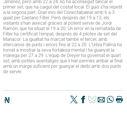
Jiménez, però amb 22 a 24, no ha aconseguit tancar el
primer set, que ha caigut del costat local. El guió s’ha repetit
a la segona part. Gran inici del Conectabalear amb 6 a 3
guiat per Caetano Filter. Però després del 19 a 13, els
visitants s’han aixecat gràcies al potent servei de Jordi
Ramón, que ha situat el 19 a 20. Un error en la rematada de
Filter ha certificat l’empat, després de 4 pilotes de set del
Manacor. La igualtat ha marcat també el tercer, amb
intercanvis de punts i errors fins al 22 a 20. L’Urbia Palma ha
tornat a mostrar la seva fortalesa mental i ha guanyat la
mànega per 27 a 29. L’equip de Dreyer ha governat el quart
set, amb petites aventatges que li han permès arribar al final
amb un marge suficient per guanyar el derbi amb dos punts
de servei.