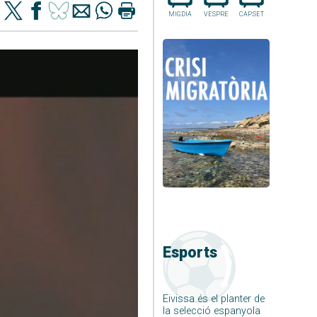
MIGDIA
VESPRE
CAP.SET
Esports
Eivissa és el planter de
la selecció espanyola