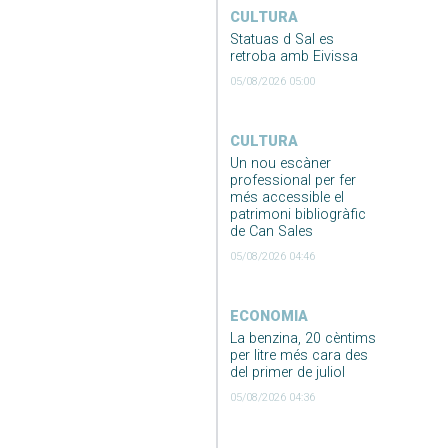
CULTURA
Statuas d Sal es
retroba amb Eivissa
05/08/2026 05:00
CULTURA
Un nou escàner
professional per fer
més accessible el
patrimoni bibliogràfic
de Can Sales
05/08/2026 04:46
ECONOMIA
La benzina, 20 cèntims
per litre més cara des
del primer de juliol
05/08/2026 04:36