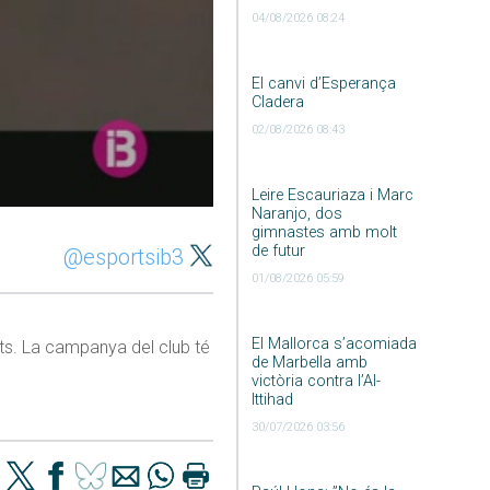
04/08/2026 08:24
El canvi d’Esperança
Cladera
02/08/2026 08:43
Leire Escauriaza i Marc
Naranjo, dos
gimnastes amb molt
de futur
@esportsib3
01/08/2026 05:59
El Mallorca s’acomiada
ats. La campanya del club té
de Marbella amb
victòria contra l’Al-
Ittihad
30/07/2026 03:56