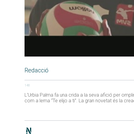
Redacció
148
L’Urbia Palma fa una crida a la seva afició per ompl
com a lema “Te elijo a ti”. La gran novetat és la crea