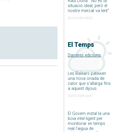
Raúl Llona: ”No és la
situació ideal, però el
nostre mercat va lent”
29/07/2026 05:22
El Temps
Darreres edicions
Les Balears pateixen
una nova onada de
calor que s’allarga fins
a aquest dijous
20/07/2026 03:47
El Govern instal·la una
boia intel·ligent per
monitorar en temps
real l’aigua de