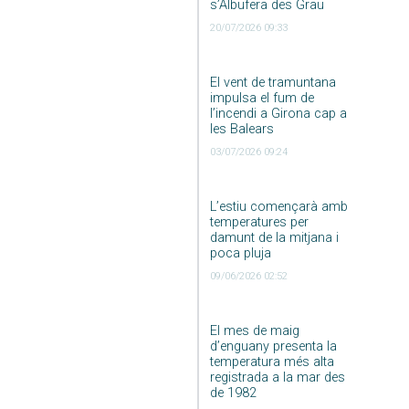
s’Albufera des Grau
20/07/2026 09:33
El vent de tramuntana
impulsa el fum de
l’incendi a Girona cap a
les Balears
03/07/2026 09:24
L’estiu començarà amb
temperatures per
damunt de la mitjana i
poca pluja
09/06/2026 02:52
El mes de maig
d’enguany presenta la
temperatura més alta
registrada a la mar des
de 1982