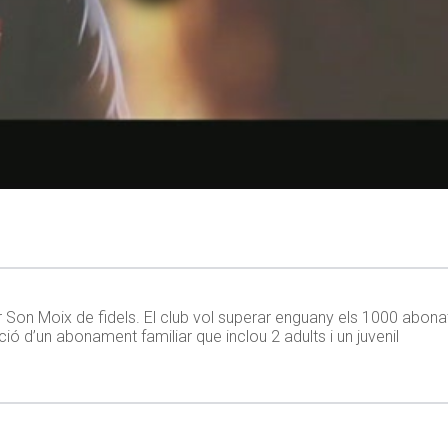
ir Son Moix de fidels. El club vol superar enguany els 1000 abon
ció d’un abonament familiar que inclou 2 adults i un juvenil