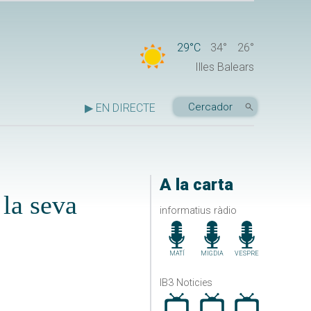
29°C
34°
26°
Illes Balears
▶ EN DIRECTE
A la carta
 la seva
informatius ràdio
MATÍ
MIGDIA
VESPRE
IB3 Noticies