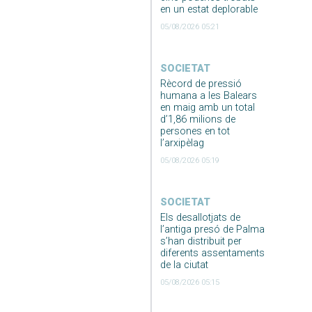
en un estat deplorable
05/08/2026 05:21
SOCIETAT
Rècord de pressió
humana a les Balears
en maig amb un total
d’1,86 milions de
persones en tot
l’arxipèlag
05/08/2026 05:19
SOCIETAT
Els desallotjats de
l’antiga presó de Palma
s’han distribuit per
diferents assentaments
de la ciutat
05/08/2026 05:15