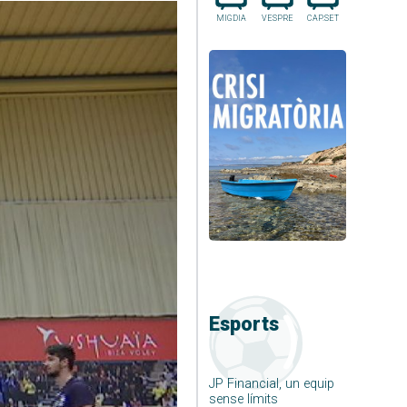
MIGDIA
VESPRE
CAP.SET
Esports
JP Financial, un equip
sense límits