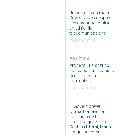
Un cotxe es crema a
Coves Noves després
d’encastar-se contra
un edifici de
telecomunicacions
07/08/2026 09:03
POLÍTICA
Prohens: “La crisi no
ha acabat, la situació a
Ceuta no està
normalitzada”
07/08/2026 09:28
El Govern preveu
formalitzar avui la
destitució de la
directora general de
Costes i Litoral, Maria
Joaquina Ferrer