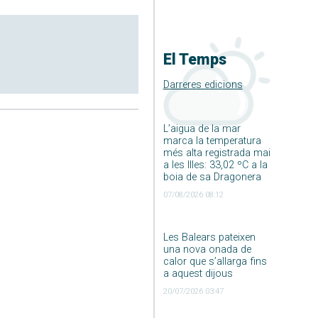
El Temps
Darreres edicions
L’aigua de la mar
marca la temperatura
més alta registrada mai
a les Illes: 33,02 ºC a la
boia de sa Dragonera
07/08/2026 08:12
Les Balears pateixen
una nova onada de
calor que s’allarga fins
a aquest dijous
20/07/2026 03:47