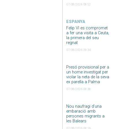
07/08/2026 08:52
ESPANYA
Felip VI es compromet
a fer una visita a Ceuta,
la primera del seu
regnat
07/08/2026 09:34
Presó provisional per a
un home investigat per
violar la neta de la seva
ex parella a Palma
07/08/2026 08:38
Nou naufragi d’una
embaració amb
persones migrants a
les Balears
07/08/2026 08:16