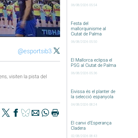
06/08/2026 05:54
Festa del
mallorquinisme al
Ciutat de Palma
06/08/2026 05:50
@esportsib3
El Mallorca eclipsa el
PSG al Ciutat de Palma
06/08/2026 05:36
s, visiten la pista del
Eivissa és el planter de
la selecció espanyola
04/08/2026 08:24
El canvi d’Esperança
Cladera
02/08/2026 08:43