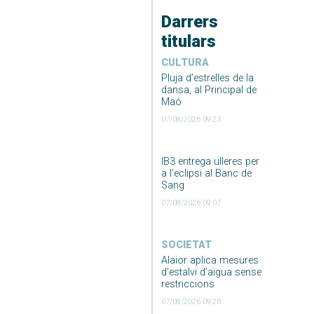
Darrers
titulars
CULTURA
Pluja d’estrelles de la
dansa, al Principal de
Maó
07/08/2026 09:23
IB3 entrega ulleres per
a l’eclipsi al Banc de
Sang
07/08/2026 09:07
SOCIETAT
Alaior aplica mesures
d’estalvi d’aigua sense
restriccions
07/08/2026 09:26