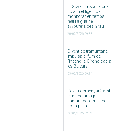
El Govern instal·la una
boia intel·ligent per
monitorar en temps
real l’aigua de
s’Albufera des Grau
20/07/2026 09:33
El vent de tramuntana
impulsa el fum de
l’incendi a Girona cap a
les Balears
03/07/2026 09:24
L’estiu començarà amb
temperatures per
damunt de la mitjana i
poca pluja
09/06/2026 02:52