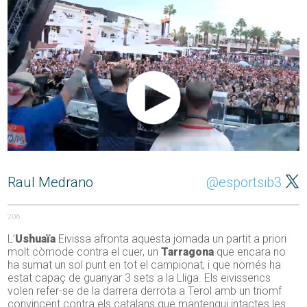
Raul Medrano
@esportsib3
206
L’
Ushuaïa
Eivissa afronta aquesta jornada un partit a priori
molt còmode contra el cuer, un
Tarragona
que encara no
ha sumat un sol punt en tot el campionat, i que només ha
estat capaç de guanyar 3 sets a la Lliga. Els eivissencs
volen refer-se de la darrera derrota a Terol amb un triomf
convincent contra els catalans que mantengui intactes les