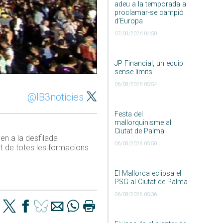
adeu a la temporada a
proclamar-se campió
d’Europa
07/08/2026 04:50
JP Financial, un equip
sense límits
06/08/2026 05:54
@IB3noticies
Festa del
mallorquinisme al
Ciutat de Palma
pen a la desfilada
06/08/2026 05:50
rt de totes les formacions
El Mallorca eclipsa el
PSG al Ciutat de Palma
06/08/2026 05:36