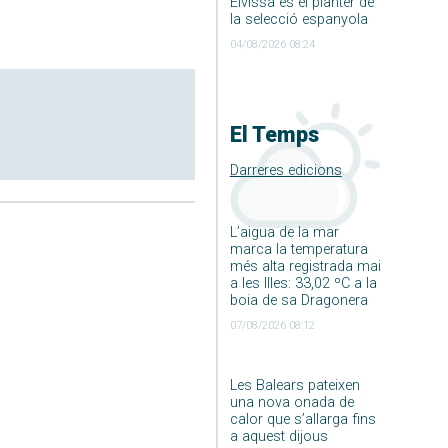
Eivissa és el planter de
la selecció espanyola
04/08/2026 08:24
El Temps
Darreres edicions
L’aigua de la mar
marca la temperatura
més alta registrada mai
a les Illes: 33,02 ºC a la
boia de sa Dragonera
07/08/2026 08:12
Les Balears pateixen
una nova onada de
calor que s’allarga fins
a aquest dijous