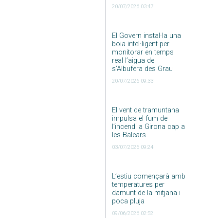
20/07/2026 03:47
El Govern instal·la una
boia intel·ligent per
monitorar en temps
real l’aigua de
s’Albufera des Grau
20/07/2026 09:33
El vent de tramuntana
impulsa el fum de
l’incendi a Girona cap a
les Balears
03/07/2026 09:24
L’estiu començarà amb
temperatures per
damunt de la mitjana i
poca pluja
09/06/2026 02:52