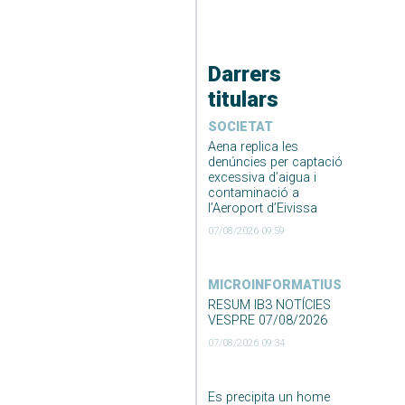
Darrers
titulars
SOCIETAT
Aena replica les
denúncies per captació
excessiva d’aigua i
contaminació a
l’Aeroport d’Eivissa
07/08/2026 09:59
MICROINFORMATIUS
RESUM IB3 NOTÍCIES
VESPRE 07/08/2026
07/08/2026 09:34
Es precipita un home