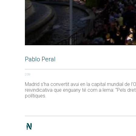
Pablo Peral
209
Madrid s’ha convertit avui en la capital mundial de l’
reivindicativa que enguany té com a lema: “Pels dret
polítiques.