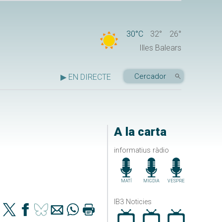
30°C
32°
26°
Illes Balears
▶ EN DIRECTE
A la carta
informatius ràdio
MATÍ
MIGDIA
VESPRE
IB3 Noticies