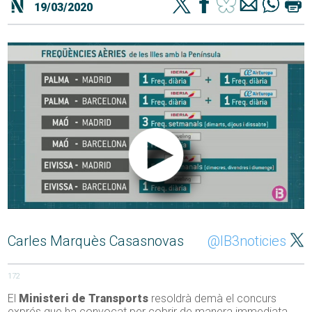
19/03/2020
Carles Marquès Casasnovas
@IB3noticies
172
El
Ministeri de Transports
resoldrà demà el concurs
exprés que ha convocat per cobrir de manera immediata