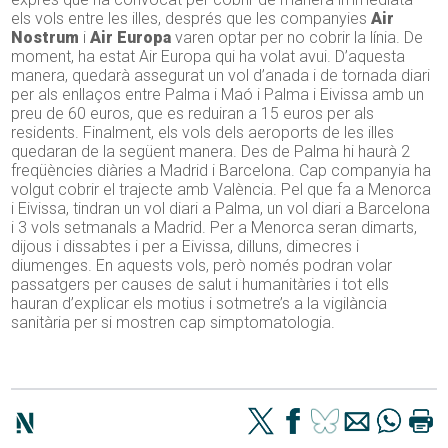
els vols entre les illes, després que les companyies
Air
Nostrum
i
Air Europa
varen optar per no cobrir la línia. De
moment, ha estat Air Europa qui ha volat avui. D’aquesta
manera, quedarà assegurat un vol d’anada i de tornada diari
per als enllaços entre Palma i Maó i Palma i Eivissa amb un
preu de 60 euros, que es reduiran a 15 euros per als
residents. Finalment, els vols dels aeroports de les illes
quedaran de la següent manera. Des de Palma hi haurà 2
freqüències diàries a Madrid i Barcelona. Cap companyia ha
volgut cobrir el trajecte amb València. Pel que fa a Menorca
i Eivissa, tindran un vol diari a Palma, un vol diari a Barcelona
i 3 vols setmanals a Madrid. Per a Menorca seran dimarts,
dijous i dissabtes i per a Eivissa, dilluns, dimecres i
diumenges. En aquests vols, però només podran volar
passatgers per causes de salut i humanitàries i tot ells
hauran d’explicar els motius i sotmetre’s a la vigilància
sanitària per si mostren cap simptomatologia.