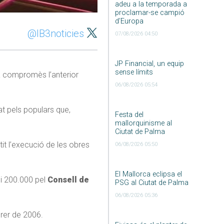
adeu a la temporada a
proclamar-se campió
d’Europa
@IB3noticies
07/08/2026 04:50
JP Financial, un equip
sense límits
ia compromès l’anterior
06/08/2026 05:54
at pels populars que,
Festa del
.
mallorquinisme al
Ciutat de Palma
tit l’execució de les obres
06/08/2026 05:50
El Mallorca eclipsa el
i 200.000 pel
Consell de
PSG al Ciutat de Palma
06/08/2026 05:36
brer de 2006.