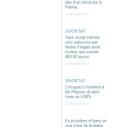
des d’un dotzè pis a
Palma
07/08/2026 09:27
SOCIETAT
Sant Josep tramita
cinc sancions per
festes il·legals amb
multes que sumen
800.00 euros
07/08/2026 09:14
SOCIETAT
L’ocupació hotelera a
les Pitiüses al juliol
creix un 0,90%
07/08/2026 09:15
Es prohibeix el bany en
una zona de la platja