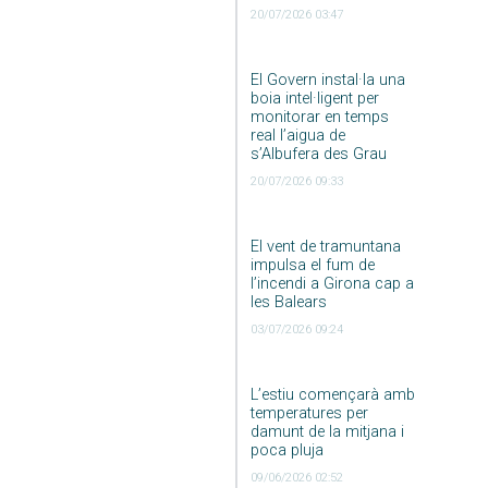
20/07/2026 03:47
El Govern instal·la una
boia intel·ligent per
monitorar en temps
real l’aigua de
s’Albufera des Grau
20/07/2026 09:33
El vent de tramuntana
impulsa el fum de
l’incendi a Girona cap a
les Balears
03/07/2026 09:24
L’estiu començarà amb
temperatures per
damunt de la mitjana i
poca pluja
09/06/2026 02:52