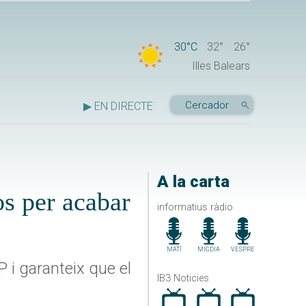
30°C
32°
26°
Illes Balears
▶ EN DIRECTE
A la carta
os per acabar
informatius ràdio
MATÍ
MIGDIA
VESPRE
 i garanteix que el
IB3 Noticies