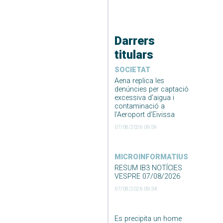
Darrers
titulars
SOCIETAT
Aena replica les
denúncies per captació
excessiva d’aigua i
contaminació a
l’Aeroport d’Eivissa
07/08/2026 09:59
MICROINFORMATIUS
RESUM IB3 NOTÍCIES
VESPRE 07/08/2026
07/08/2026 09:34
Es precipita un home