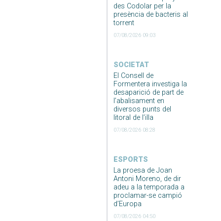
des Codolar per la
presència de bacteris al
torrent
07/08/2026 09:03
SOCIETAT
El Consell de
Formentera investiga la
desaparició de part de
l’abalisament en
diversos punts del
litoral de l’illa
07/08/2026 08:28
ESPORTS
La proesa de Joan
Antoni Moreno, de dir
adeu a la temporada a
proclamar-se campió
d’Europa
07/08/2026 04:50