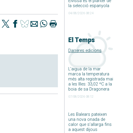
Eivissa és el planter de
la selecció espanyola
04/08/2026 08:24
El Temps
Darreres edicions
L’aigua de la mar
marca la temperatura
més alta registrada mai
a les Illes: 33,02 ºC a la
boia de sa Dragonera
07/08/2026 08:12
Les Balears pateixen
una nova onada de
calor que s’allarga fins
a aquest dijous