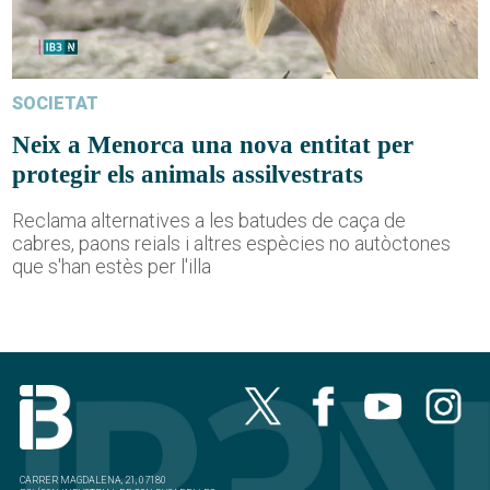
SOCIETAT
Neix a Menorca una nova entitat per
protegir els animals assilvestrats
Reclama alternatives a les batudes de caça de
cabres, paons reials i altres espècies no autòctones
que s'han estès per l'illa
CARRER MAGDALENA, 21, 07180