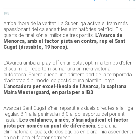
195
Arriba l’hora de la veritat. La Superlliga activa el tram més
apassionant del calendari: les eliminatòries pel títol. Els
quarts de final són al millor de tres partits.
L’Avarca de
Menorca, amb el factor pista en contra, rep el Sant
Cugat (dissabte, 19 hores).
L’Avarca arriba al play-off en un estat óptim, a temps d’oferir
el seu millor repertori i sumar una primera victòria
autòctona. Enrera queda una primera part de la temporada
d’adaptació al model de gestió d’una plantilla llarga.
L’anotadora per excel·lència de l’Avarca, la capitana
Maira Westergaard, en parla per a IB3
.
Avarca i Sant Cugat s’han repartit els duels directes a la lliga
regular. 3-1 a la península i 3-0 al poliesportiu del ponent
insular.
Les catalanes, a més, s’han adjudicat el factor
pista per només un punt de diferència
. Serà una
eliminatòria d’iguals, de dos equips en clara línia ascendent i
on no hi cap el factor sorpresa.