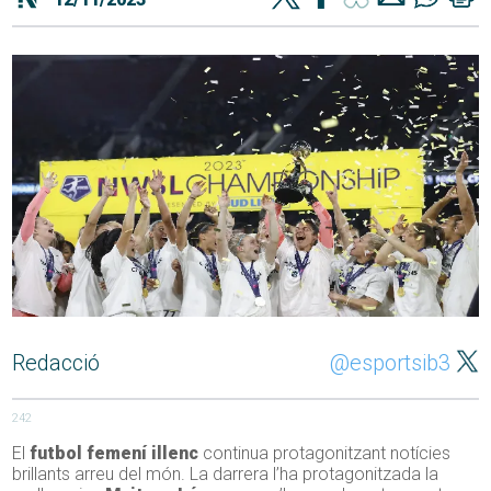
Redacció
@esportsib3
242
El
futbol femení illenc
continua protagonitzant notícies
brillants arreu del món. La darrera l’ha protagonitzada la