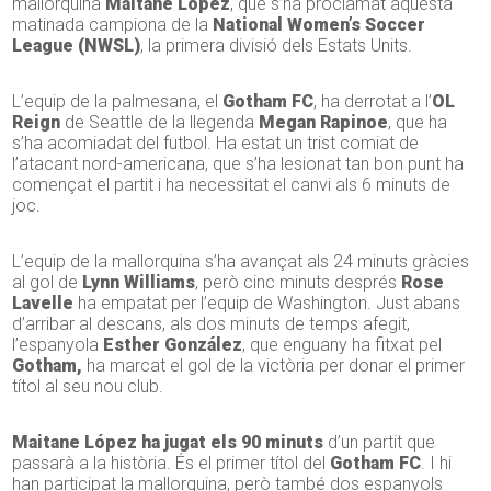
mallorquina
Maitane López
, que s’ha proclamat aquesta
matinada campiona de la
National Women’s Soccer
League (NWSL)
, la primera divisió dels Estats Units.
L’equip de la palmesana, el
Gotham FC
, ha derrotat a l’
OL
Reign
de Seattle de la llegenda
Megan Rapinoe
, que ha
s’ha acomiadat del futbol. Ha estat un trist comiat de
l’atacant nord-americana, que s’ha lesionat tan bon punt ha
començat el partit i ha necessitat el canvi als 6 minuts de
joc.
L’equip de la mallorquina s’ha avançat als 24 minuts gràcies
al gol de
Lynn Williams
, però cinc minuts després
Rose
Lavelle
ha empatat per l’equip de Washington. Just abans
d’arribar al descans, als dos minuts de temps afegit,
l’espanyola
Esther González
, que enguany ha fitxat pel
Gotham,
ha marcat el gol de la victòria per donar el primer
títol al seu nou club.
Maitane López ha jugat els 90 minuts
d’un partit que
passarà a la història. És el primer títol del
Gotham FC
. I hi
han participat la mallorquina, però també dos espanyols