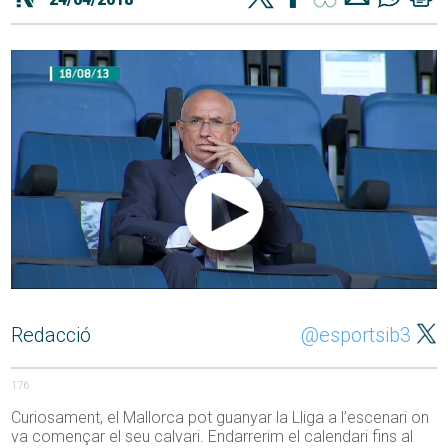
Redacció
@esportsib3
176
Curiosament, el Mallorca pot guanyar la Lliga a l’escenari on
va començar el seu calvari. Endarrerim el calendari fins al